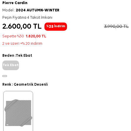
Pierre Cardin
Model :
2024 AUTUMN-WINTER
Peşin Fiyatına 4 Taksit İmkanı
2.600,00
TL
3.990,00
TL
35
%
İndirim
Sepette %30
1.820,00
TL
2 ve üzeri +% 20 indirim
Beden :
Tek Ebat
Tek Ebat
Renk :
Geometrik Desenli