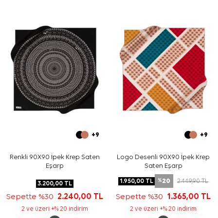
sade bağlama stilleri, davetlerde ise daha tok duran
formlar tercih edilebilir.
Bakım
Yıkama ve bakım için ürün etiketindeki talimatları
izleyiniz. İpek ve hassas eşarp bakımında, etiket
talimatına uygun elde hassas bakım gereken durumlar
için
Aker İpek Eşarp Şampuanı
tercih edebilirsiniz.
Sıkça Sorulan Sorular
Vizon İpek Kare Geometrik Desenli Eşarp hangi
ölçüdedir?
Bu eşarp hangi kumaş türündedir?
Deseni nasıl bir görünüme sahiptir?
Pierre Cardin ipek eşarp hangi parçalarla kombinlenir?
+9
+9
Renkli 90X90 İpek Krep Saten
Logo Desenli 90X90 İpek Krep
Eşarp
Saten Eşarp
20
1.950,00
TL
2.449,90
TL
%
3.200,00
TL
Sepette %30
2.240,00
TL
Sepette %30
1.365,00
TL
2 ve üzeri +% 20 indirim
2 ve üzeri +% 20 indirim