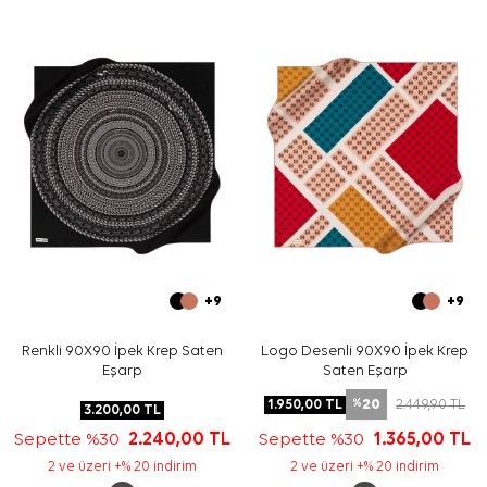
Bakım
Yıkama ve bakım için ürün etiketindeki talimatları
izleyiniz. İpek ve hassas eşarp bakımında, uygun
durumlarda
Aker İpek Eşarp Şampuanı
ile nazik temizlik
yapabilirsiniz.
Sıkça Sorulan Sorular
Kahverengi İpek Kare Logo Desenli Eşarp hangi
ölçüdedir?
Bu eşarp hangi malzemeden üretilmiştir?
Logo deseni belirgin mi?
Hangi renklerle kombinlenebilir?
+9
+9
Renkli 90X90 İpek Krep Saten
Logo Desenli 90X90 İpek Krep
Eşarp
Saten Eşarp
20
1.950,00
TL
2.449,90
TL
%
3.200,00
TL
Sepette %30
2.240,00
TL
Sepette %30
1.365,00
TL
2 ve üzeri +% 20 indirim
2 ve üzeri +% 20 indirim