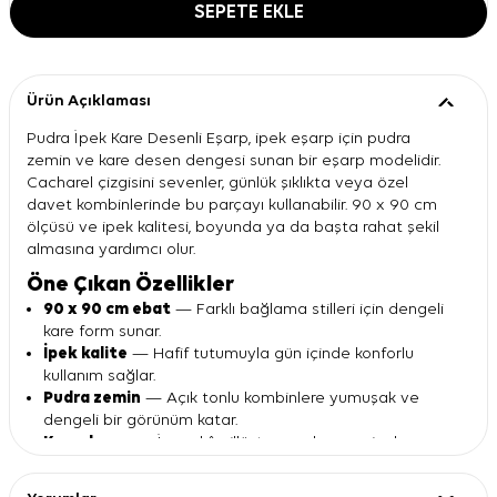
SEPETE EKLE
Ürün Açıklaması
Pudra İpek Kare Desenli Eşarp, ipek eşarp için pudra
zemin ve kare desen dengesi sunan bir eşarp modelidir.
Cacharel çizgisini sevenler, günlük şıklıkta veya özel
davet kombinlerinde bu parçayı kullanabilir. 90 x 90 cm
ölçüsü ve ipek kalitesi, boyunda ya da başta rahat şekil
almasına yardımcı olur.
Öne Çıkan Özellikler
90 x 90 cm ebat
— Farklı bağlama stilleri için dengeli
kare form sunar.
İpek kalite
— Hafif tutumuyla gün içinde konforlu
kullanım sağlar.
Pudra zemin
— Açık tonlu kombinlere yumuşak ve
dengeli bir görünüm katar.
Kare desen
— İç mekân illüstrasyonları ve çiçek
detaylarıyla hareketli durur.
Cacharel tasarımı
— Klasik eşarp stilini renkli desen