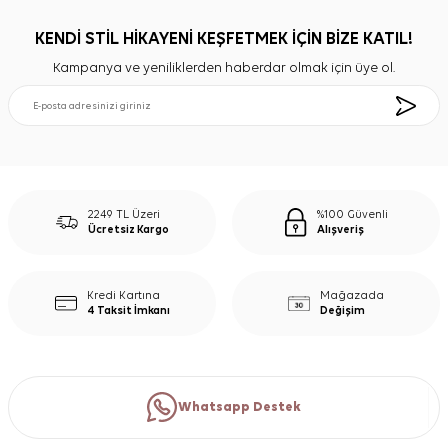
KENDİ STİL HİKAYENİ KEŞFETMEK İÇİN BİZE KATIL!
Kampanya ve yeniliklerden haberdar olmak için üye ol.
2249 TL Üzeri
%100 Güvenli
Ücretsiz Kargo
Alışveriş
Kredi Kartına
Mağazada
4 Taksit İmkanı
Değişim
Whatsapp Destek