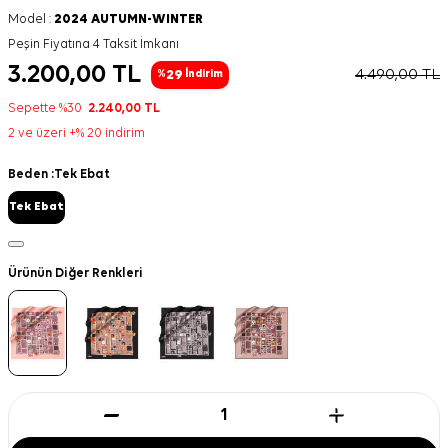
Model :
2024 AUTUMN-WINTER
Peşin Fiyatına 4 Taksit İmkanı
3.200,00
TL
4.490,00
TL
29
%
İndirim
Sepette %30
2.240,00
TL
2 ve üzeri +% 20 indirim
Beden :
Tek Ebat
Tek Ebat
Ürünün Diğer Renkleri