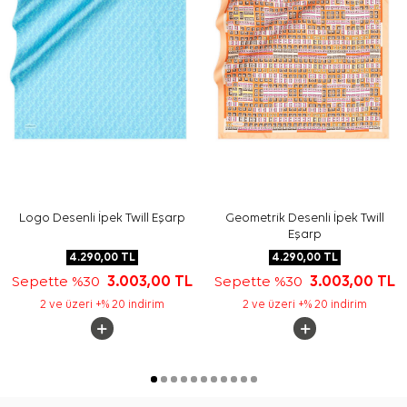
Sıkça Sorulan Sorular
Pudra İpek Kare Desenli Eşarp ölçüsü nedir?
Bu ürün hangi kumaş kalitesine sahiptir?
Deseninde hangi renkler ve detaylar bulunur?
Cacharel eşarp hangi kombinlerle kullanılabilir?
Logo Desenli İpek Twill Eşarp
Geometrik Desenli İpek Twill
Eşarp
4.290,00
TL
4.290,00
TL
Sepette %30
3.003,00
TL
Sepette %30
3.003,00
TL
2 ve üzeri +% 20 indirim
2 ve üzeri +% 20 indirim