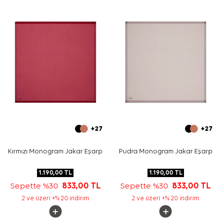
Bakım
Yıkama ve bakım için ürün etiketindeki talimatları
izleyiniz. İpek ve hassas eşarpların elde nazik bakımı için
Aker İpek Eşarp Şampuanı
tercih edebilirsiniz.
Sıkça Sorulan Sorular
Bu eşarbın ölçüsü nedir?
Ürün hangi materyalden üretilmiştir?
Desen ve renk görünümü nasıldır?
Hangi parçalarla kombinlenebilir?
+27
+27
Kırmızı Monogram Jakar Eşarp
Pudra Monogram Jakar Eşarp
1.190,00
TL
1.190,00
TL
Sepette %30
833,00
TL
Sepette %30
833,00
TL
2 ve üzeri +% 20 indirim
2 ve üzeri +% 20 indirim