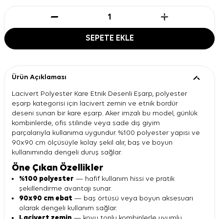
SEPETE EKLE
Ürün Açıklaması
Lacivert Polyester Kare Etnik Desenli Eşarp, polyester
eşarp kategorisi için lacivert zemin ve etnik bordür
deseni sunan bir kare eşarp. Aker imzalı bu model, günlük
kombinlerde, ofis stilinde veya sade dış giyim
parçalarıyla kullanıma uygundur. %100 polyester yapısı ve
90x90 cm ölçüsüyle kolay şekil alır, baş ve boyun
kullanımında dengeli duruş sağlar.
Öne Çıkan Özellikler
%100 polyester
— hafif kullanım hissi ve pratik
şekillendirme avantajı sunar.
90x90 cm ebat
— baş örtüsü veya boyun aksesuarı
olarak dengeli kullanım sağlar.
Lacivert zemin
— koyu tonlu kombinlerle uyumlu,