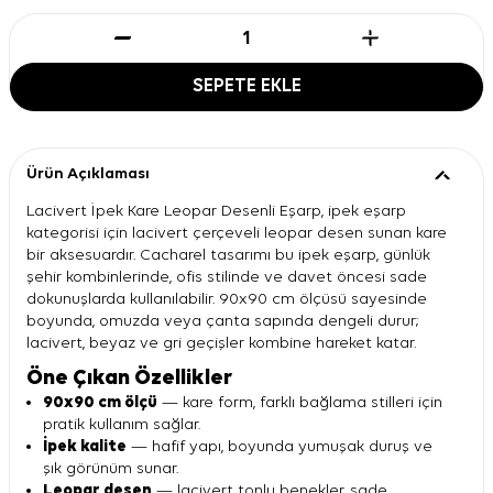
SEPETE EKLE
Ürün Açıklaması
Lacivert İpek Kare Leopar Desenli Eşarp, ipek eşarp
kategorisi için lacivert çerçeveli leopar desen sunan kare
bir aksesuardır. Cacharel tasarımı bu ipek eşarp, günlük
şehir kombinlerinde, ofis stilinde ve davet öncesi sade
dokunuşlarda kullanılabilir. 90x90 cm ölçüsü sayesinde
boyunda, omuzda veya çanta sapında dengeli durur;
lacivert, beyaz ve gri geçişler kombine hareket katar.
Öne Çıkan Özellikler
90x90 cm ölçü
— kare form, farklı bağlama stilleri için
pratik kullanım sağlar.
İpek kalite
— hafif yapı, boyunda yumuşak duruş ve
şık görünüm sunar.
Leopar desen
— lacivert tonlu benekler, sade