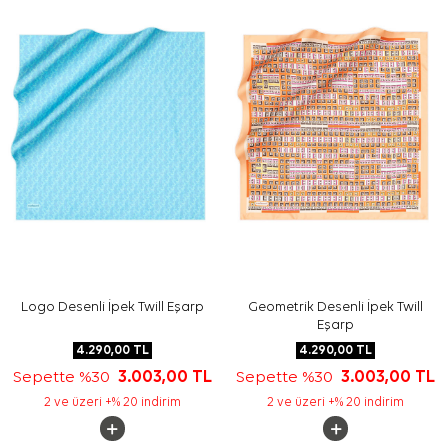
Bakım
Yıkama ve bakım için ürün etiketindeki talimatları
izleyiniz. İpek ve hassas eşarplarda elde hassas bakım
gerektiğinde
Aker İpek Eşarp Şampuanı
kullanımı
destekleyici bir tercih olabilir.
Sıkça Sorulan Sorular
Lacivert İpek Kare Leopar Desenli Eşarp hangi
ölçüdedir?
Bu ipek eşarp hangi renklerden oluşur?
Leopar desenli eşarp nasıl kombinlenir?
Bu Cacharel eşarp hangi kullanımlara uygundur?
Logo Desenli İpek Twill Eşarp
Geometrik Desenli İpek Twill
Eşarp
4.290,00
TL
4.290,00
TL
Sepette %30
3.003,00
TL
Sepette %30
3.003,00
TL
2 ve üzeri +% 20 indirim
2 ve üzeri +% 20 indirim