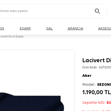
EN
EŞARP
ŞAL
ARANCIA
AKSES
civert Diva Eşarp
Lacivert D
Ürün Kodu :
607020
Aker
Model :
SEZON
1.190,00
T
Sepette %30
83