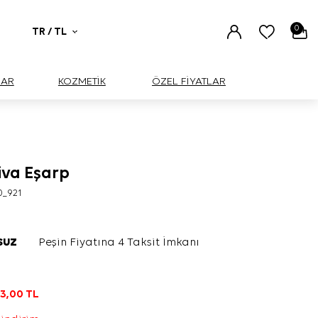
0
TR / TL
UAR
KOZMETİK
ÖZEL FİYATLAR
iva Eşarp
0_921
SUZ
Peşin Fiyatına 4 Taksit İmkanı
L
3,00
TL