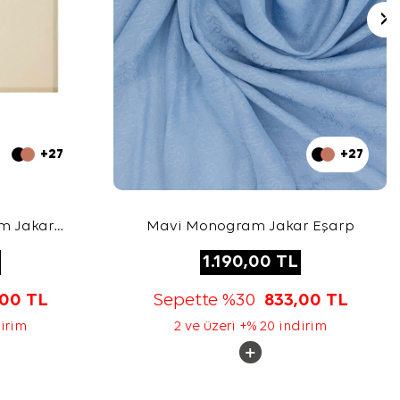
+27
+27
m Jakar
Mavi Monogram Jakar Eşarp
1.190,00
TL
,00
TL
Sepette %30
833,00
TL
dirim
2 ve üzeri +% 20 indirim