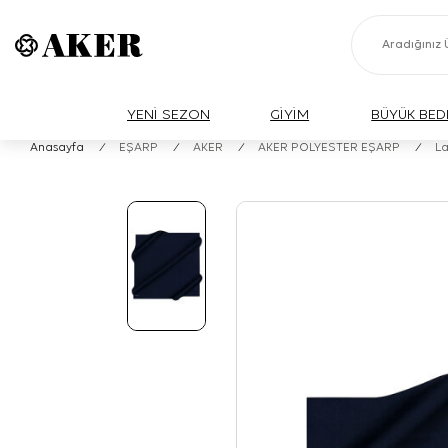
YENİ SEZON
GİYİM
BÜYÜK BED
Anasayfa
/
EŞARP
/
AKER
/
AKER POLYESTER EŞARP
/
La