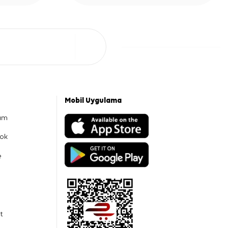
Mobil Uygulama
am
ok
e
t