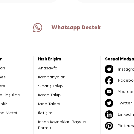
Whatsapp Destek
er
Hızlı Erişim
Sosyal Medya
arı
Anasayfa
İnstagr
mesi
Kampanyalar
Facebo
esi
Sipariş Takip
Youtub
e Koşulları
Kargo Takip
Twitter
nlik
İade Talebi
ma Metni
İletişim
Linkedin
İnsan Kaynakları Başvuru
Pinteres
Formu