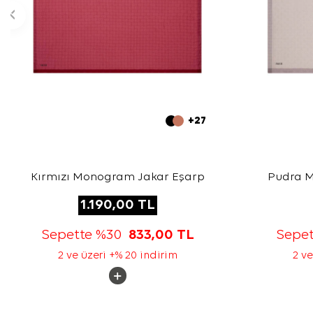
+27
Kırmızı Monogram Jakar Eşarp
Pudra 
1.190,00
TL
Sepette %30
833,00
TL
Sepe
2 ve üzeri +% 20 indirim
2 ve