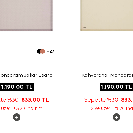
+27
Monogram Jakar Eşarp
Kahverengi Monogra
Eşarp
1.190,00
TL
1.190,00
TL
tte %30
833,00
TL
Sepette %30
833
 üzeri +% 20 indirim
2 ve üzeri +% 20 in