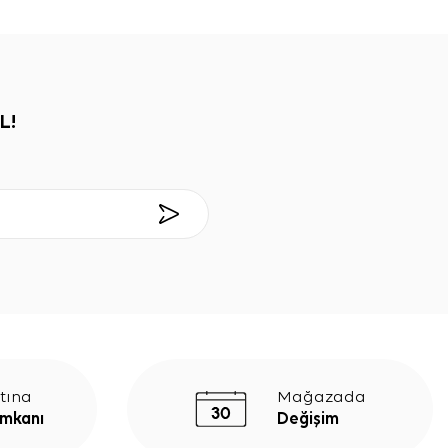
L!
tına
Mağazada
İmkanı
Değişim