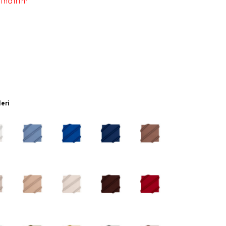
 indirim
leri