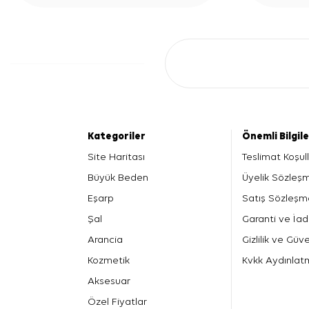
Kategoriler
Önemli Bilgil
Site Haritası
Teslimat Koşull
Büyük Beden
Üyelik Sözleş
Eşarp
Satış Sözleşm
Şal
Garanti ve İad
Arancia
Gizlilik ve Güve
Kozmetik
Kvkk Aydınlat
Aksesuar
Özel Fiyatlar