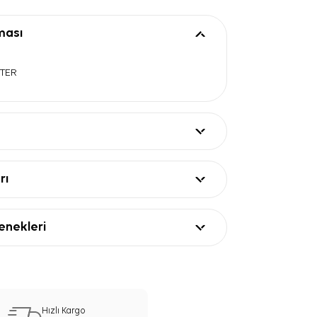
ması
STER
rı
nekleri
Hızlı Kargo