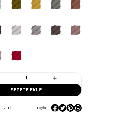
SEPETE EKLE
oriye Ekle
Paylaş