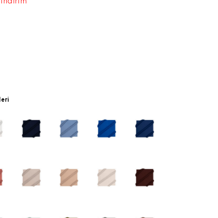
 indirim
leri