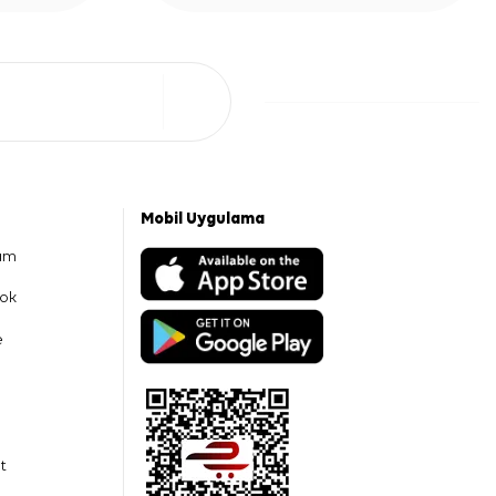
Mobil Uygulama
am
ok
e
t