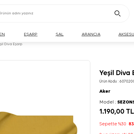
EN
EŞARP
ŞAL
ARANCIA
AKSES
şil Diva Eşarp
Yeşil Diva
Ürün Kodu :
607020
Aker
Model :
SEZON
1.190,00
T
Sepette %30
83