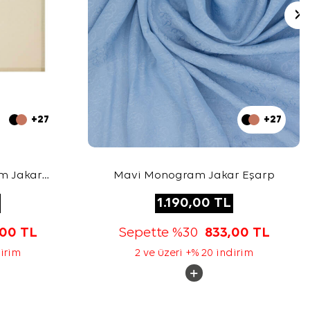
+27
+27
m Jakar
Mavi Monogram Jakar Eşarp
1.190,00
TL
,00
TL
Sepette %30
833,00
TL
dirim
2 ve üzeri +% 20 indirim