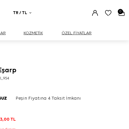
0
TR / TL
UAR
KOZMETİK
ÖZEL FİYATLAR
 Eşarp
0_954
SUZ
Peşin Fiyatına 4 Taksit İmkanı
L
3,00
TL