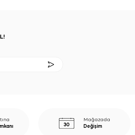
L!
tına
Mağazada
İmkanı
Değişim