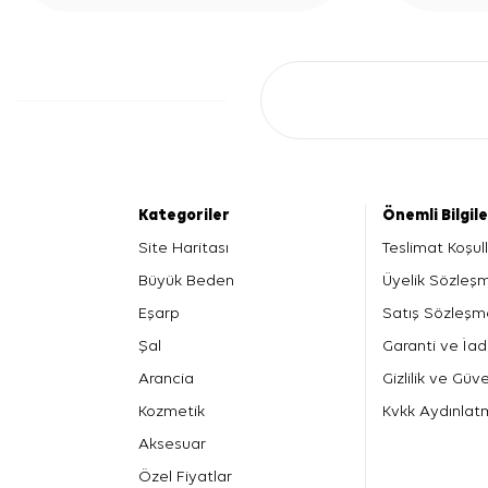
Kategoriler
Önemli Bilgil
Site Haritası
Teslimat Koşull
Büyük Beden
Üyelik Sözleş
Eşarp
Satış Sözleşm
Şal
Garanti ve İad
Arancia
Gizlilik ve Güve
Kozmetik
Kvkk Aydınlat
Aksesuar
Özel Fiyatlar