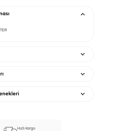
ması
STER
rı
nekleri
Hızlı Kargo