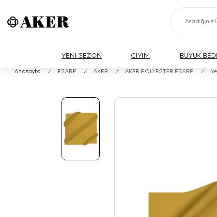
YENİ SEZON
GİYİM
BÜYÜK BED
Anasayfa
/
EŞARP
/
AKER
/
AKER POLYESTER EŞARP
/
Ye