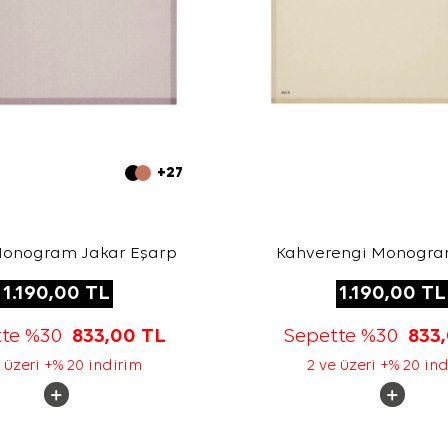
+27
Monogram Jakar Eşarp
Kahverengi Monogra
Eşarp
1.190,00
TL
1.190,00
TL
tte %30
833,00
TL
Sepette %30
833
 üzeri +% 20 indirim
2 ve üzeri +% 20 in