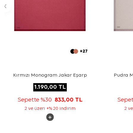
+27
Kırmızı Monogram Jakar Eşarp
Pudra 
1.190,00
TL
Sepette %30
833,00
TL
Sepe
2 ve üzeri +% 20 indirim
2 ve