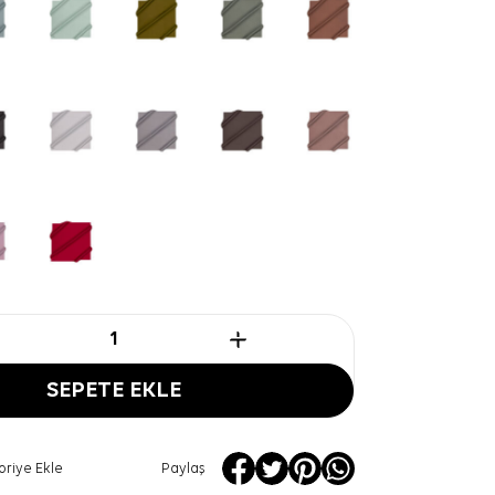
SEPETE EKLE
oriye Ekle
Paylaş