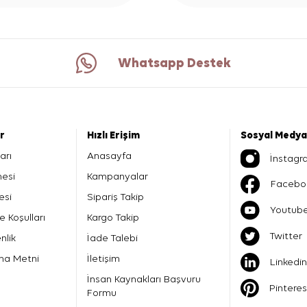
Whatsapp Destek
er
Hızlı Erişim
Sosyal Medya
arı
Anasayfa
İnstagr
mesi
Kampanyalar
Facebo
esi
Sipariş Takip
Youtub
e Koşulları
Kargo Takip
Twitter
nlik
İade Talebi
ma Metni
İletişim
Linkedin
İnsan Kaynakları Başvuru
Pinteres
Formu