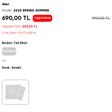
Aker
Model :
2023 SPRING-SUMMER
690,00
TL
990,00
TL
30
%
İndirim
Sepette %30
483,00
TL
2 ve üzeri +% 20 indirim
Beden :
Tek Ebat
Tek Ebat
Renk :
Renkli