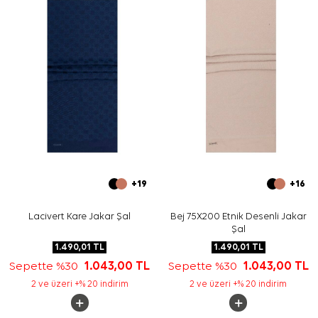
Bakım
Yıkama ve bakım için ürün etiketindeki talimatları
izleyiniz. Hassas şal ve ipek eşarp bakımında nazik
temizlik desteği için
Aker İpek Eşarp Şampuanı
tercih
edebilirsiniz.
Sıkça Sorulan Sorular
Bu şalın ölçüsü nedir?
Bu ürün hangi materyalden üretilmiştir?
Deseni nasıl görünür?
Hangi kombinlerle kullanılabilir?
+19
+16
Lacivert Kare Jakar Şal
Bej 75X200 Etnik Desenli Jakar
Şal
1.490,01
TL
1.490,01
TL
Sepette %30
1.043,00
TL
Sepette %30
1.043,00
TL
2 ve üzeri +% 20 indirim
2 ve üzeri +% 20 indirim