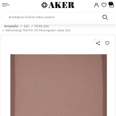
0
Anasayfa
/
ŞAL
/
KOZA ŞAL
/
Kahverengi 75X190 CM Monogram Jakar Şal