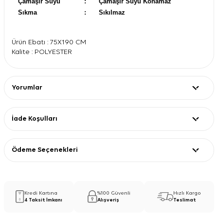
Çamaşır Suyu
:
Çamaşır Suyu Konamaz
Sıkma
:
Sıkılmaz
Ürün Ebatı : 75X190 CM
Kalite : POLYESTER
Yorumlar
İade Koşulları
Ödeme Seçenekleri
Kredi Kartına
%100 Güvenli
Hızlı Kargo
4 Taksit İmkanı
Alışveriş
Teslimat