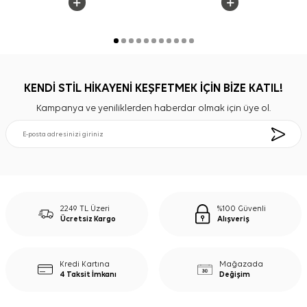
KENDİ STİL HİKAYENİ KEŞFETMEK İÇİN BİZE KATIL!
Kampanya ve yeniliklerden haberdar olmak için üye ol.
2249 TL Üzeri
%100 Güvenli
Ücretsiz Kargo
Alışveriş
Kredi Kartına
Mağazada
4 Taksit İmkanı
Değişim