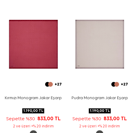
tercih edebilirsiniz.
Bakım
Yıkama ve bakım için ürün etiketindeki talimatları
izleyiniz. İpek ve hassas eşarplarınızın nazik bakımı için
Aker İpek Eşarp Şampuanı
kullanmayı tercih edebilirsiniz.
Sıkça Sorulan Sorular
Bu eşarbın ölçüsü nedir?
Bu model hangi kumaş kalitesindedir?
Deseninde hangi renkler öne çıkar?
Bu eşarp hangi kombinlerle kullanılabilir?
+27
+27
Kırmızı Monogram Jakar Eşarp
Pudra Monogram Jakar Eşarp
1.190,00
TL
1.190,00
TL
Sepette %30
833,00
TL
Sepette %30
833,00
TL
2 ve üzeri +% 20 indirim
2 ve üzeri +% 20 indirim