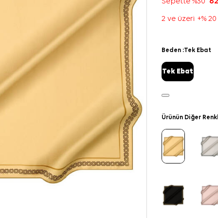
Sepette %30
62
2 ve üzeri +% 20
Beden :
Tek Ebat
Tek Ebat
Ürünün Diğer Renk