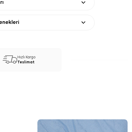
rı
nekleri
Hızlı Kargo
Teslimat