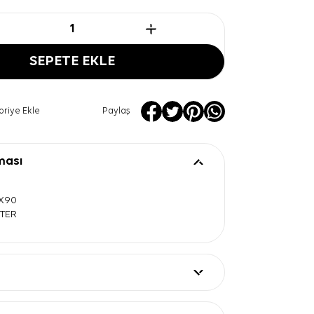
SEPETE EKLE
oriye Ekle
Paylaş
ması
0X90
STER