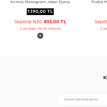
Kırmızı Monogram Jakar Eşarp
Pudra 
1.190,00
TL
Sepette %30
833,00
TL
Sepe
2 ve üzeri +% 20 indirim
2 ve
K