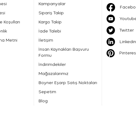
mesi
Kampanyalar
Facebo
esi
Sipariş Takip
Youtub
e Koşulları
Kargo Takip
Twitter
nlik
İade Talebi
ma Metni
İletişim
Linkedin
İnsan Kaynakları Başvuru
Pinteres
Formu
İndirimdekiler
Mağazalarımız
Boyner Eşarp Satış Noktaları
Sepetim
Blog