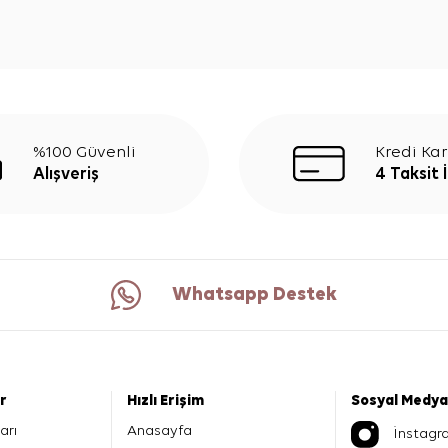
%100 Güvenli
Kredi Kar
Alışveriş
4 Taksit 
Whatsapp Destek
er
Hızlı Erişim
Sosyal Medya
arı
Anasayfa
İnstagr