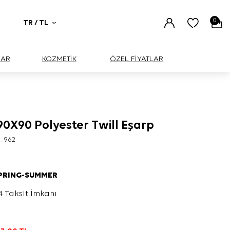
0
TR / TL
UAR
KOZMETİK
ÖZEL FİYATLAR
0X90 Polyester Twill Eşarp
5_962
SPRING-SUMMER
4 Taksit İmkanı