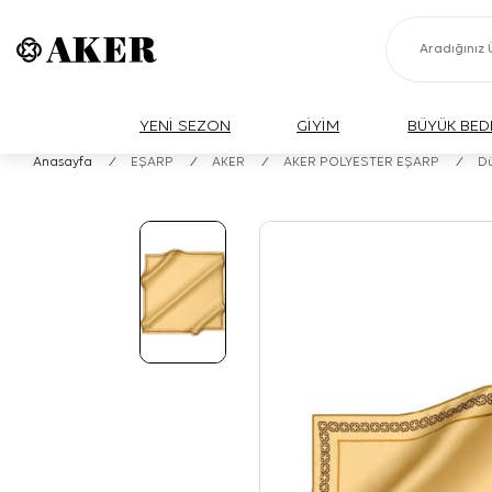
YENİ SEZON
GİYİM
BÜYÜK BED
Anasayfa
/
EŞARP
/
AKER
/
AKER POLYESTER EŞARP
/
Dü