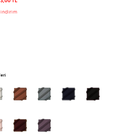
3,00
TL
 indirim
leri