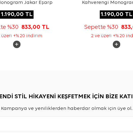
Monogram Jakar Eşarp
Kahverengi Monogra
Eşarp
1.190,00
TL
1.190,00
TL
tte %30
833,00
TL
Sepette %30
833
 üzeri +% 20 indirim
2 ve üzeri +% 20 in
ENDİ STİL HİKAYENİ KEŞFETMEK İÇİN BİZE KATI
Kampanya ve yeniliklerden haberdar olmak için üye ol.