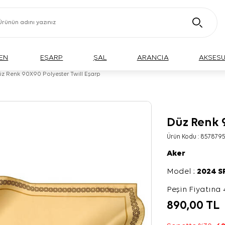
EN
EŞARP
ŞAL
ARANCIA
AKSES
z Renk 90X90 Polyester Twill Eşarp
Düz Renk 9
Ürün Kodu :
857879
Aker
Model :
2024 
Peşin Fiyatına 
890,00
TL