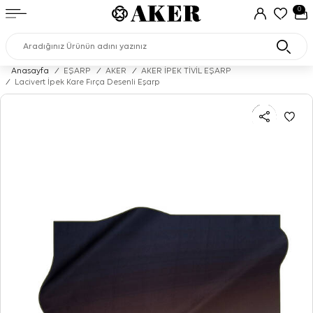
0
Anasayfa
/
EŞARP
/
AKER
/
AKER İPEK TİVİL EŞARP
/
Lacivert İpek Kare Fırça Desenli Eşarp