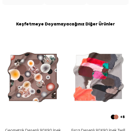
Lacivert İpek Kare Fırça Desenli Eşarp, düz renk pardösü,
trençkot veya ceketlerle dengeli bir görünüm verir. Açık
tonlu üst giyimle desen geçişi daha belirgin görünür.
Günlük kullanımda sade takılarla, özel davetlerde ise tek
Keşfetmeye Doyamayacağınız Diğer Ürünler
renk elbiselerle kombinleyebilirsiniz.
Bakım
Yıkama ve bakım için ürün etiketindeki talimatları
izleyiniz. İpek ve hassas eşarplarda nazik bakım
gerektiğinde
Aker İpek Eşarp Şampuanı
kullanımı
destekleyici bir seçenek sunar.
Sıkça Sorulan Sorular
Bu eşarp hangi ölçüdedir?
Ürünün materyali nedir?
Deseni ve renkleri nasıldır?
Hangi kombinlerle kullanılabilir?
+8
Geometrik Desenli 90X90 İpek
Fırça Desenli 90X90 İpek Twill