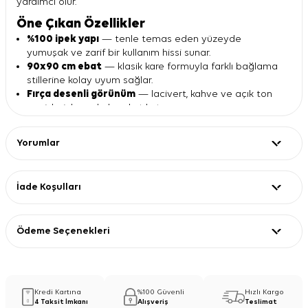
yardımcı olur.
Öne Çıkan Özellikler
%100 ipek yapı
— tenle temas eden yüzeyde
yumuşak ve zarif bir kullanım hissi sunar.
90x90 cm ebat
— klasik kare formuyla farklı bağlama
stillerine kolay uyum sağlar.
Fırça desenli görünüm
— lacivert, kahve ve açık ton
geçişleriyle sade hareket katar.
İpek tivil kalite
— tok duruş arayanlar için dengeli ve
düzenli bir görünüm destekler.
Yorumlar
Kare form
— başörtüsü, omuz aksesuarı veya çanta
detayı olarak kullanılabilir.
Ürün Detayları
İade Koşulları
Özellik
Değer
Materyal
%100 ipek
Ebat
90x90 cm
Ödeme Seçenekleri
Kalite
İpek tivil
Desen
Fırça desenli, geçişli
Renk
Lacivert, kahve ve açık tonlar
Form
Kare eşarp
Kredi Kartına
%100 Güvenli
Hızlı Kargo
4 Taksit İmkanı
Alışveriş
Teslimat
Kullanım ve Kombin Önerisi