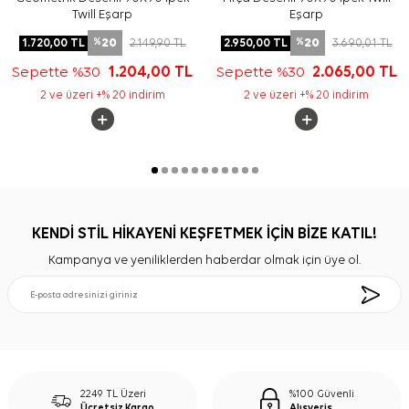
Twill Eşarp
Eşarp
20
20
1.720,00
TL
2.149,90
TL
2.950,00
TL
3.690,01
TL
%
%
Sepette %30
1.204,00
TL
Sepette %30
2.065,00
TL
2 ve üzeri +% 20 indirim
2 ve üzeri +% 20 indirim
KENDİ STİL HİKAYENİ KEŞFETMEK İÇİN BİZE KATIL!
Kampanya ve yeniliklerden haberdar olmak için üye ol.
2249 TL Üzeri
%100 Güvenli
Ücretsiz Kargo
Alışveriş