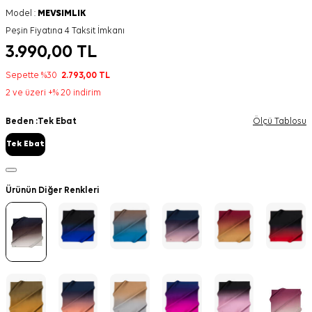
Model :
MEVSIMLIK
Peşin Fiyatına 4 Taksit İmkanı
3.990,00
TL
Sepette %30
2.793,00
TL
2 ve üzeri +% 20 indirim
Beden :
Tek Ebat
Ölçü Tablosu
Tek Ebat
Ürünün Diğer Renkleri