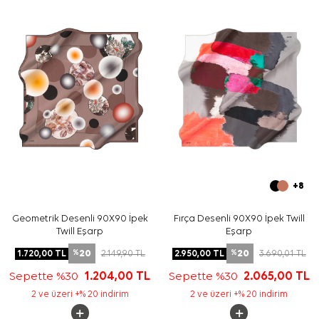
Bakım
Yıkama ve bakım için ürün etiketindeki talimatları
izleyiniz. İpek ve hassas eşarplarda nazik bakım
gerektiren durumlarda
Aker İpek Eşarp Şampuanı
kullanabilirsiniz.
Sıkça Sorulan Sorular
Bu eşarbın ölçüsü nedir?
Bu ürün hangi kumaş kalitesindedir?
Deseninde hangi renkler öne çıkar?
Hangi kombinlerle kullanılabilir?
+8
Geometrik Desenli 90X90 İpek
Fırça Desenli 90X90 İpek Twill
Twill Eşarp
Eşarp
20
20
1.720,00
TL
2.149,90
TL
2.950,00
TL
3.690,01
TL
%
%
Sepette %30
1.204,00
TL
Sepette %30
2.065,00
TL
2 ve üzeri +% 20 indirim
2 ve üzeri +% 20 indirim