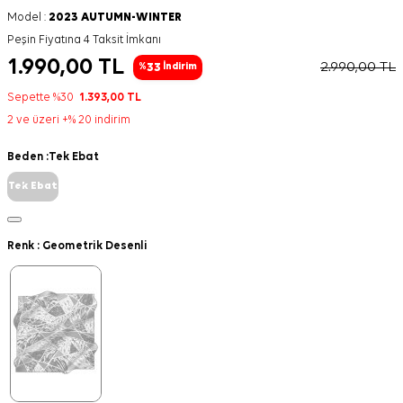
Model :
2023 AUTUMN-WINTER
Peşin Fiyatına 4 Taksit İmkanı
1.990,00
TL
2.990,00
TL
33
%
İndirim
Sepette %30
1.393,00
TL
2 ve üzeri +% 20 indirim
Beden :
Tek Ebat
Tek Ebat
Renk :
Geometrik Desenli