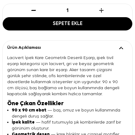
SEPETE EKLE
Ürün Açıklaması
Lacivert İpek Kare Geometrik Desenli Eşarp, ipek tivil
eşarp kategorisi için lacivert, gri ve beyaz geometrik
görünüm sunan kare bir eşarp. Aker tasarım çizgisini
günlük şehir stilinde, ofis kombinlerinde ve özel
davetlerde kullanmak isteyenler için uygundur. 90 x 90
cm ölçüsü, baş bağlama ve boyun kullanımında dengeli
kapatıcılık sağlayarak kombini hızlıca tamamlar.
Öne Çıkan Özellikler
90 x 90 cm ebat
— baş, omuz ve boyun kullanımında
dengeli duruş sağlar.
İpek kalite
— hafif tutumuyla şık kombinlerde zarif bir
görünüm oluşturur.
Geometrik desen
— kare bloklar ve çizgisel motifler