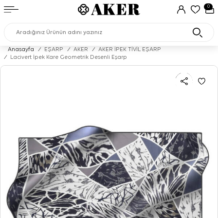
0
Anasayfa
/
EŞARP
/
AKER
/
AKER İPEK TİVİL EŞARP
/
Lacivert İpek Kare Geometrik Desenli Eşarp