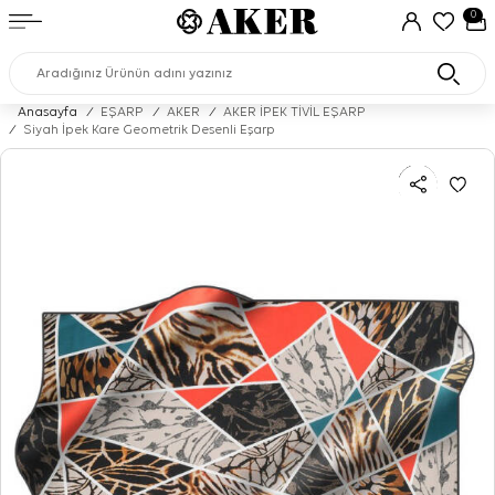
0
Anasayfa
/
EŞARP
/
AKER
/
AKER İPEK TİVİL EŞARP
/
Siyah İpek Kare Geometrik Desenli Eşarp