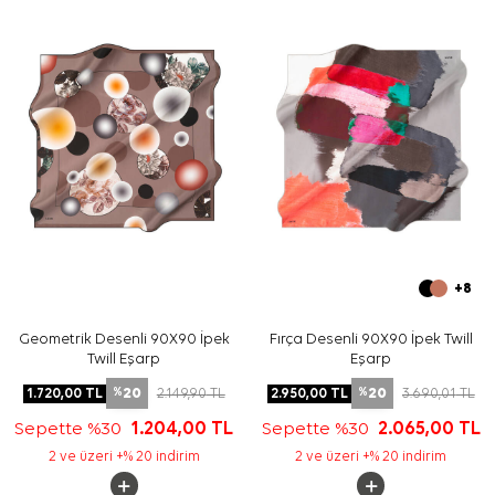
vurgulamak için sade üst parçalar tercih edebilirsiniz.
Bakım
Yıkama ve bakım için ürün etiketindeki talimatları
izleyiniz. İpek ve hassas eşarplarda elde hassas bakım
gerektiğinde
Aker İpek Eşarp Şampuanı
kullanabilirsiniz.
Sıkça Sorulan Sorular
Siyah İpek Kare Geometrik Desenli Eşarp ölçüsü nedir?
Bu ürün hangi kumaş kalitesine sahiptir?
Desen görünümü nasıldır?
Bu ipek tivil eşarp hangi kombinlerle kullanılabilir?
+8
Geometrik Desenli 90X90 İpek
Fırça Desenli 90X90 İpek Twill
Twill Eşarp
Eşarp
20
20
1.720,00
TL
2.149,90
TL
2.950,00
TL
3.690,01
TL
%
%
Sepette %30
1.204,00
TL
Sepette %30
2.065,00
TL
2 ve üzeri +% 20 indirim
2 ve üzeri +% 20 indirim