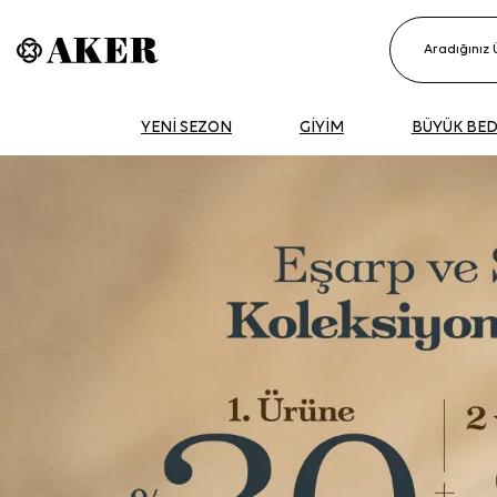
YENİ SEZON
GİYİM
BÜYÜK BE