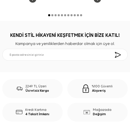
KENDİ STİL HİKAYENİ KEŞFETMEK İÇİN BİZE KATIL!
Kampanya ve yeniliklerden haberdar olmak için üye ol.
2249 TL Üzeri
%100 Güvenli
Ücretsiz Kargo
Alışveriş
Kredi Kartına
Mağazada
4 Taksit İmkanı
Değişim