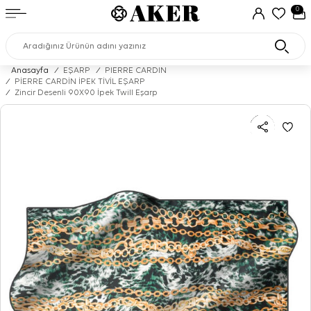
0
Anasayfa
/
EŞARP
/
PIERRE CARDIN
/
PİERRE CARDİN İPEK TİVİL EŞARP
/
Zincir Desenli 90X90 İpek Twill Eşarp