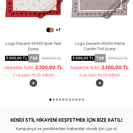
+7
Logo Desenli 90X90 İpek Twill
Logo Desenli 90X90 Pierre
Eşarp
Cardin Tivil Eşarp
25
25
3.000,00
TL
3.990,00
TL
3.000,00
TL
3.990,00
TL
%
%
Sepette %30
2.100,00
TL
Sepette %30
2.100,00
TL
2 ve üzeri +% 20 indirim
2 ve üzeri +% 20 indirim
KENDİ STİL HİKAYENİ KEŞFETMEK İÇİN BİZE KATIL!
Kampanya ve yeniliklerden haberdar olmak için üye ol.