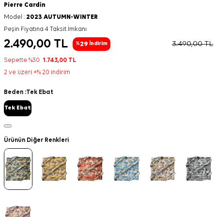
Pierre Cardin
Model :
2023 AUTUMN-WINTER
Peşin Fiyatına 4 Taksit İmkanı
2.490,00
TL
3.490,00
TL
29
%
İndirim
Sepette %30
1.743,00
TL
2 ve üzeri +% 20 indirim
Beden :
Tek Ebat
Tek Ebat
Ürünün Diğer Renkleri