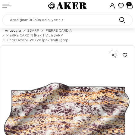
0
Anasayfa
/
EŞARP
/
PIERRE CARDIN
/
PİERRE CARDİN İPEK TİVİL EŞARP
/
Zincir Desenli 90X90 İpek Twill Eşarp