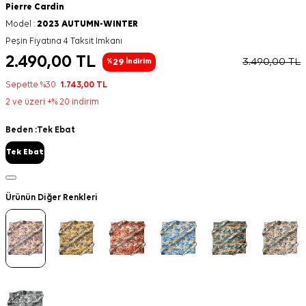
Pierre Cardin
Model :
2023 AUTUMN-WINTER
Peşin Fiyatına 4 Taksit İmkanı
2.490,00
TL
3.490,00
TL
29
%
İndirim
Sepette %30
1.743,00
TL
2 ve üzeri +% 20 indirim
Beden :
Tek Ebat
Tek Ebat
Ürünün Diğer Renkleri