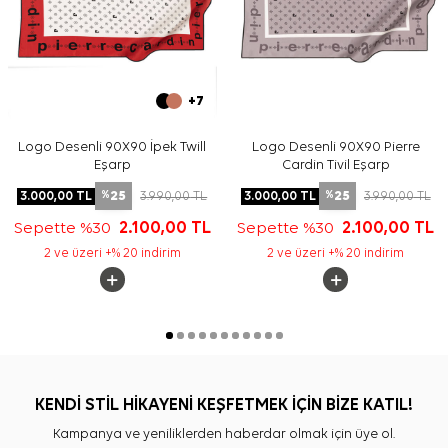
+7
Logo Desenli 90X90 İpek Twill
Logo Desenli 90X90 Pierre
Eşarp
Cardin Tivil Eşarp
25
25
3.000,00
TL
3.990,00
TL
3.000,00
TL
3.990,00
TL
%
%
Sepette %30
2.100,00
TL
Sepette %30
2.100,00
TL
2 ve üzeri +% 20 indirim
2 ve üzeri +% 20 indirim
KENDİ STİL HİKAYENİ KEŞFETMEK İÇİN BİZE KATIL!
Kampanya ve yeniliklerden haberdar olmak için üye ol.