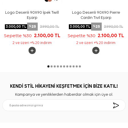
Logo Desenli 90X90 İpek Twill
Logo Desenli 90X90 Pierre
Eşarp
Cardin Tivil Eşarp
25
25
3.000,00
TL
3.990,00
TL
3.000,00
TL
3.990,00
TL
%
%
Sepette %30
2.100,00
TL
Sepette %30
2.100,00
TL
2 ve üzeri +% 20 indirim
2 ve üzeri +% 20 indirim
KENDİ STİL HİKAYENİ KEŞFETMEK İÇİN BİZE KATIL!
Kampanya ve yeniliklerden haberdar olmak için üye ol.