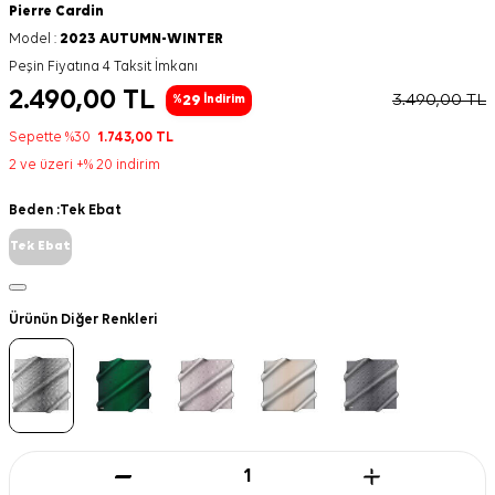
Pierre Cardin
Model :
2023 AUTUMN-WINTER
Peşin Fiyatına 4 Taksit İmkanı
2.490,00
TL
3.490,00
TL
29
%
İndirim
Sepette %30
1.743,00
TL
2 ve üzeri +% 20 indirim
Beden :
Tek Ebat
Tek Ebat
Ürünün Diğer Renkleri