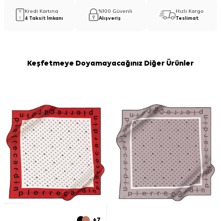
Kredi Kartına
%100 Güvenli
Hızlı Kargo
4 Taksit İmkanı
Alışveriş
Teslimat
Keşfetmeye Doyamayacağınız Diğer Ürünler
+7