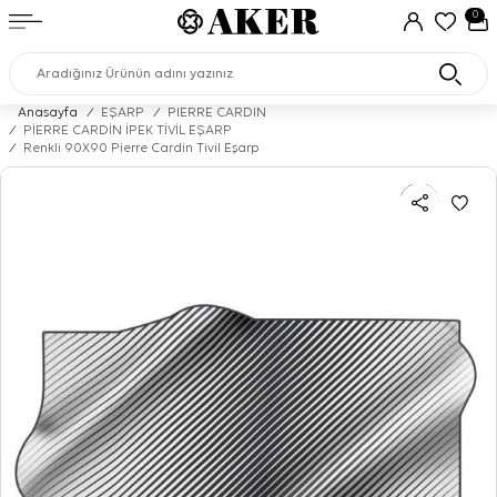
0
Anasayfa
/
EŞARP
/
PIERRE CARDIN
/
PİERRE CARDİN İPEK TİVİL EŞARP
/
Renkli 90X90 Pierre Cardin Tivil Eşarp