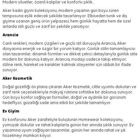
Modern siluetler, özenli kalıplar ve konforlu şıklık...
Aker kadın giyim koleksiyonu, modern yaşamın gün boyu süren
temposuna eşlik edecek şekilde tasarlanıyor.
Elbiseden tunik ve dış
giyime uzanan geniş ürün yelpazesi; hem günlük hayatta hem de özel
anlarda stili güçlü ve zarif bir şekilde yansıtıyor.
Arancia
Canlı renkleri, modern çizgileri ve güçlü stil duruşuyla Arancia, Aker
dünyasına enerjik ve özgür bir yorum katıyor. Günlük stilin tamamlayıcısı
olan tasarımlar; dinamik formları ve dikkat çekici detaylarıyla günlük stile
modern bir dokunuş katıyor. Arancia, modayı sadece takip etmiyor;
stiline renk, hareket ve karakter katmak isteyenler için iddialı bir ifade
sunuyor.
Aker
Kozmetik
Doğal güzelliği ön plana çıkaran Aker Kozmetik, ciltle uyumlu dokuları ve
zarif renk seçenekleriyle makyaj rutinine sofistike bir dokunuş sunuyor.
Gün boyu konfor sağlayan formüller, doğal ve aydınlık bir görünüm
hedefliyor; güzelliği sade ama etkili bir şekilde tamamlıyor.
Ev Giyim
Ev konforunu Aker zarafetiyle buluşturan Homewear koleksiyonu,
yumuşak dokular ve rahat kalıplarla günün her anında şıklık sunuyor. Ev
yaşamına uyum sağlayan tasarımlar, günün her anında rahat ve şık
hissetmeyi mümkün kılıyor.