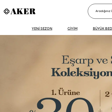
YENİ SEZON
GİYİM
BÜYÜK BE