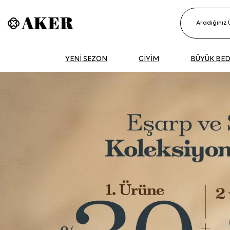
YENİ SEZON
GİYİM
BÜYÜK BE