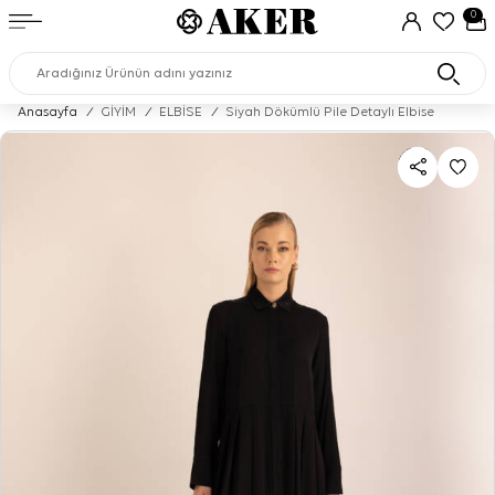
0
Anasayfa
/
GİYİM
/
ELBİSE
/
Siyah Dökümlü Pile Detaylı Elbise