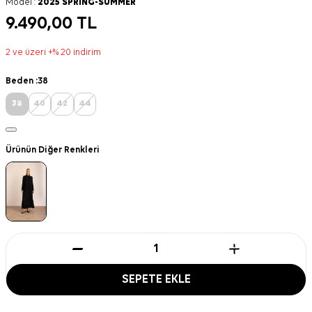
Model :
2025 SPRING-SUMMER
9.490,00
TL
2 ve üzeri +% 20 indirim
Beden :
38
38
40
42
44
Ürünün Diğer Renkleri
SEPETE EKLE