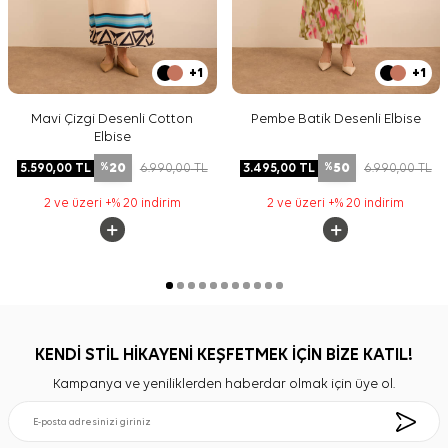
+1
+1
Mavi Çizgi Desenli Cotton
Pembe Batik Desenli Elbise
Elbise
20
50
5.590,00
TL
6.990,00
TL
3.495,00
TL
6.990,00
TL
%
%
2 ve üzeri +% 20 indirim
2 ve üzeri +% 20 indirim
KENDİ STİL HİKAYENİ KEŞFETMEK İÇİN BİZE KATIL!
Kampanya ve yeniliklerden haberdar olmak için üye ol.