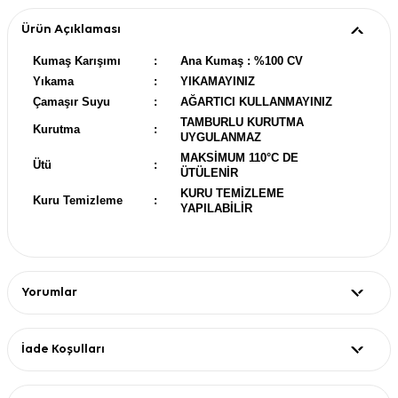
Ürün Açıklaması
Kumaş Karışımı
:
Ana Kumaş : %100 CV
Yıkama
:
YIKAMAYINIZ
Çamaşır Suyu
:
AĞARTICI KULLANMAYINIZ
TAMBURLU KURUTMA
Kurutma
:
UYGULANMAZ
MAKSİMUM 110°C DE
Ütü
:
ÜTÜLENİR
KURU TEMİZLEME
Kuru Temizleme
:
YAPILABİLİR
Yorumlar
İade Koşulları