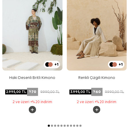
+1
+1
Haki Desenli Britli Kimono
Renkli Çizgili Kimono
70
60
2.995,00
TL
9.990,00
TL
3.995,00
TL
9.990,00
TL
%
%
2 ve üzeri +% 20 indirim
2 ve üzeri +% 20 indirim