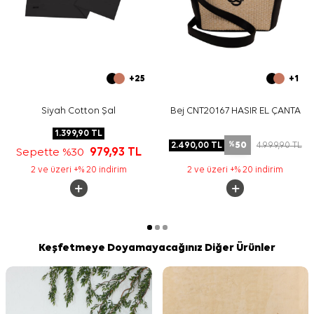
+25
+1
Siyah Cotton Şal
Bej CNT20167 HASIR EL ÇANTA
1.399,90
TL
50
2.490,00
TL
4.999,90
TL
%
Sepette %30
979,93
TL
2 ve üzeri +% 20 indirim
2 ve üzeri +% 20 indirim
Keşfetmeye Doyamayacağınız Diğer Ürünler