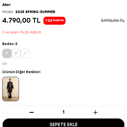
Aker
Model :
2025 SPRING-SUMMER
4.790,00
TL
5.990,00
TL
20
%
İndirim
2 ve üzeri +% 20 indirim
Beden :
S
S
M
L
Ürünün Diğer Renkleri
SEPETE EKLE