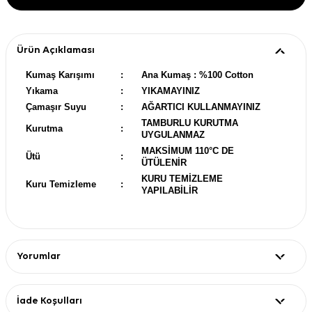
Ürün Açıklaması
Kumaş Karışımı
:
Ana Kumaş : %100 Cotton
Yıkama
:
YIKAMAYINIZ
Çamaşır Suyu
:
AĞARTICI KULLANMAYINIZ
TAMBURLU KURUTMA
Kurutma
:
UYGULANMAZ
MAKSİMUM 110°C DE
Ütü
:
ÜTÜLENİR
KURU TEMİZLEME
Kuru Temizleme
:
YAPILABİLİR
Yorumlar
İade Koşulları