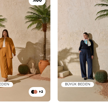
%
60
BEDEN
BÜYÜK BEDEN
+2