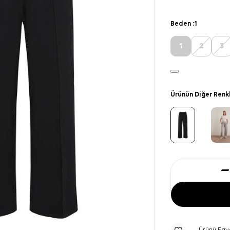
Beden :
1
1
2
3
Ürünün Diğer Renk