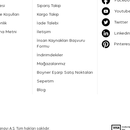
Facebo
esi
Sipariş Takip
Youtub
e Koşulları
Kargo Takip
Twitter
nlik
İade Talebi
ma Metni
İletişim
Linkedin
İnsan Kaynakları Başvuru
Pinteres
Formu
İndirimdekiler
Mağazalarımız
Boyner Eşarp Satış Noktaları
Sepetim
Blog
nayi A.Ş. Tüm hakları saklıdır.