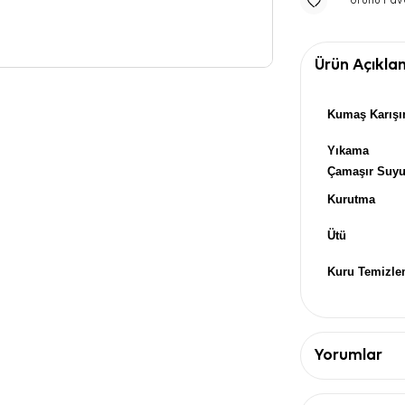
Ürünü Fav
Ürün Açıkla
Kumaş Karışı
Yıkama
Çamaşır Suy
Kurutma
Ütü
Kuru Temizl
Yorumlar