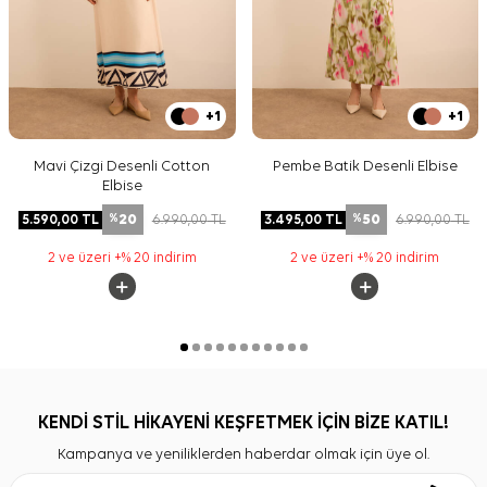
+1
+1
Mavi Çizgi Desenli Cotton
Pembe Batik Desenli Elbise
Elbise
20
50
5.590,00
TL
6.990,00
TL
3.495,00
TL
6.990,00
TL
%
%
2 ve üzeri +% 20 indirim
2 ve üzeri +% 20 indirim
KENDİ STİL HİKAYENİ KEŞFETMEK İÇİN BİZE KATIL!
Kampanya ve yeniliklerden haberdar olmak için üye ol.