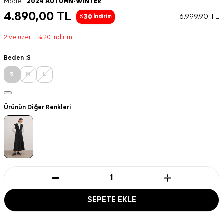
Model :
2024 AUTUMN-WINTER
4.890,00
TL
6.999,90
TL
30
%
İndirim
2 ve üzeri +% 20 indirim
Beden :
S
S
M
L
Ürünün Diğer Renkleri
SEPETE EKLE