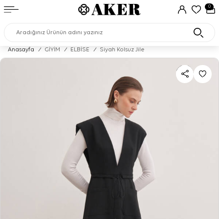
0
Anasayfa
/
GİYİM
/
ELBİSE
/
Siyah Kolsuz Jile