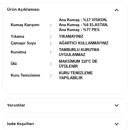
Ürün Açıklaması
Ana Kumaş : %17 VİSKON,
Kumaş Karışımı
:
Ana Kumaş : %6 ELASTAN,
Ana Kumaş : %77 PES
Yıkama
:
YIKAMAYINIZ
Çamaşır Suyu
:
AĞARTICI KULLANMAYINIZ
TAMBURLU KURUTMA
Kurutma
:
UYGULANMAZ
MAKSİMUM 110°C DE
Ütü
:
ÜTÜLENİR
KURU TEMİZLEME
Kuru Temizleme
:
YAPILABİLİR
Yorumlar
İade Koşulları