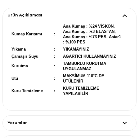
Ürün Açıklaması
Ana Kumaş : %24 VİSKON,
Ana Kumaş : %3 ELASTAN,
Kumaş Karışımı
:
Ana Kumaş : %73 PES, Astar1
: %100 PES
Yıkama
:
YIKAMAYINIZ
Çamaşır Suyu
:
AĞARTICI KULLANMAYINIZ
TAMBURLU KURUTMA
Kurutma
:
UYGULANMAZ
MAKSİMUM 110°C DE
Ütü
:
ÜTÜLENİR
KURU TEMİZLEME
Kuru Temizleme
:
YAPILABİLİR
Yorumlar