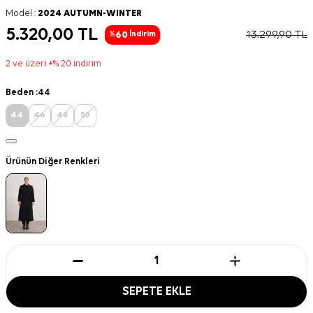
Model :
2024 AUTUMN-WINTER
5.320,00
TL
13.299,90
TL
60
%
İndirim
2 ve üzeri +% 20 indirim
Beden :
44
44
46
48
50
Ürünün Diğer Renkleri
SEPETE EKLE