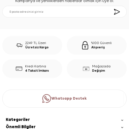
Kampanya ve yeniliklerden haberdar olmak için üye ol.
2249 TL Üzeri
%100 Güvenli
Ücretsiz Kargo
Alışveriş
Kredi Kartına
Mağazada
4 Taksit İmkanı
Değişim
Whatsapp Destek
Kategoriler
Önemli Bilgiler