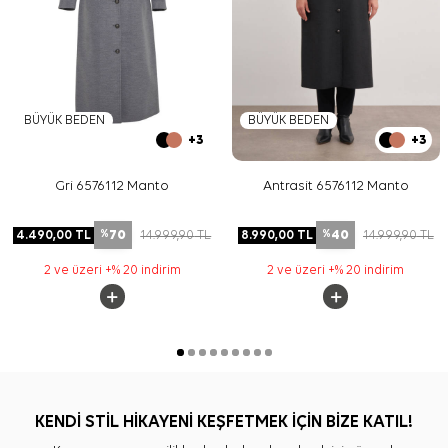
BÜYÜK BEDEN
BÜYÜK BEDEN
+3
+3
Gri 6576112 Manto
Antrasit 6576112 Manto
70
40
4.490,00
TL
14.999,90
TL
8.990,00
TL
14.999,90
TL
%
%
2 ve üzeri +% 20 indirim
2 ve üzeri +% 20 indirim
KENDİ STİL HİKAYENİ KEŞFETMEK İÇİN BİZE KATIL!