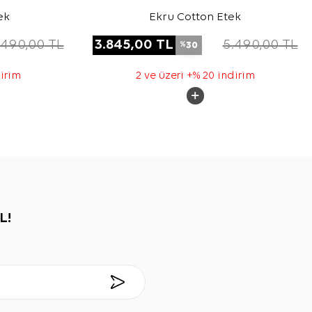
ek
Ekru Cotton Etek
.490,00
TL
3.845,00
TL
5.490,00
TL
30
%
dirim
2 ve üzeri +% 20 indirim
L!