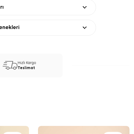
rı
nekleri
Hızlı Kargo
Teslimat