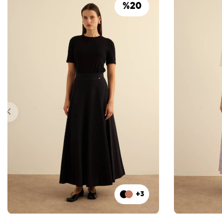
%
20
+3