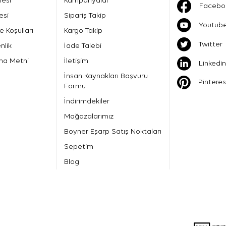
mesi
Kampanyalar
Facebo
esi
Sipariş Takip
Youtub
e Koşulları
Kargo Takip
Twitter
nlik
İade Talebi
ma Metni
İletişim
Linkedin
İnsan Kaynakları Başvuru
Pinteres
Formu
İndirimdekiler
Mağazalarımız
Boyner Eşarp Satış Noktaları
Sepetim
Blog