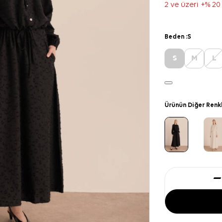
2 ve üzeri +% 20
Beden :
S
S
M
L
Ürünün Diğer Renk