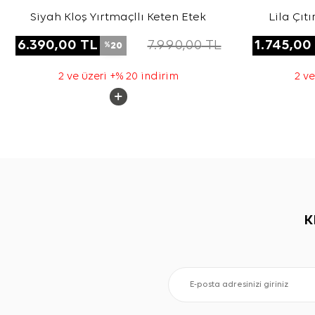
Siyah Kloş Yırtmaçllı Keten Etek
Lila Çıt
6.390,00
TL
7.990,00
TL
1.745,00
20
%
2 ve üzeri +% 20 indirim
2 ve
K