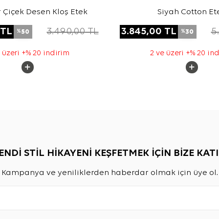
ır Çiçek Desen Kloş Etek
Siyah Cotton Et
TL
3.490,00
TL
3.845,00
TL
5
50
30
%
%
 üzeri +% 20 indirim
2 ve üzeri +% 20 in
ENDİ STİL HİKAYENİ KEŞFETMEK İÇİN BİZE KATI
Kampanya ve yeniliklerden haberdar olmak için üye ol.