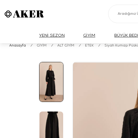
YENİ SEZON
GİYİM
BÜYÜK BED
Anasayfa
/
GİYİM
/
ALT GİYİM
/
ETEK
/
Siyah Kumaşı Püskül