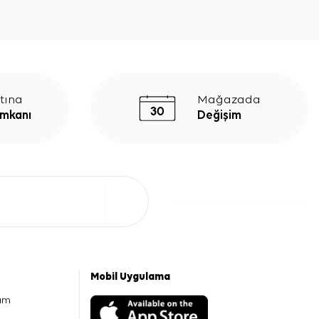
tına
Mağazada
İmkanı
Değişim
Mobil Uygulama
am