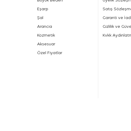
Büyük Beden
Üyelik Sözleş
Eşarp
Satış Sözleşm
Şal
Garanti ve İad
Arancia
Gizlilik ve Güve
Kozmetik
Kvkk Aydınlat
Aksesuar
Özel Fiyatlar