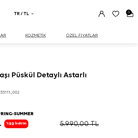
0
TR / TL
UAR
KOZMETİK
ÖZEL FİYATLAR
şı Püskül Detaylı Astarlı
233111_002
PRING-SUMMER
L
5.990,00
TL
50
%
İndirim