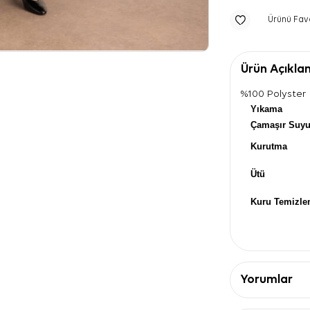
Ürünü Fav
Ürün Açıkla
%100 Polyster
Yıkama
Çamaşır Suy
Kurutma
Ütü
Kuru Temizl
Yorumlar