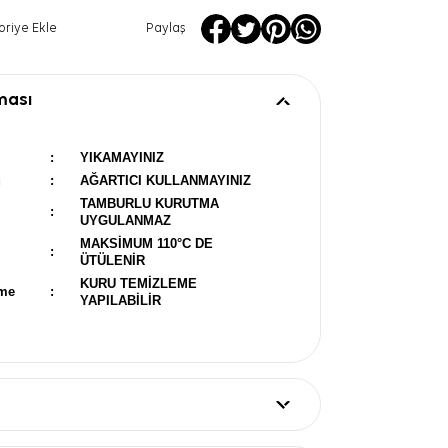
oriye Ekle
Paylaş
ması
:
YIKAMAYINIZ
u
:
AĞARTICI KULLANMAYINIZ
TAMBURLU KURUTMA
:
UYGULANMAZ
MAKSİMUM 110°C DE
:
ÜTÜLENİR
KURU TEMİZLEME
eme
:
YAPILABİLİR