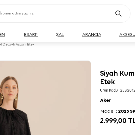
EN
EŞARP
ŞAL
ARANCIA
AKSES
 Detaylı Astarlı Etek
Siyah Kuma
Etek
Ürün Kodu :
25SS01
Aker
Model :
2025 S
2.999,00
T