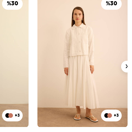
%
30
%
30
+3
+3