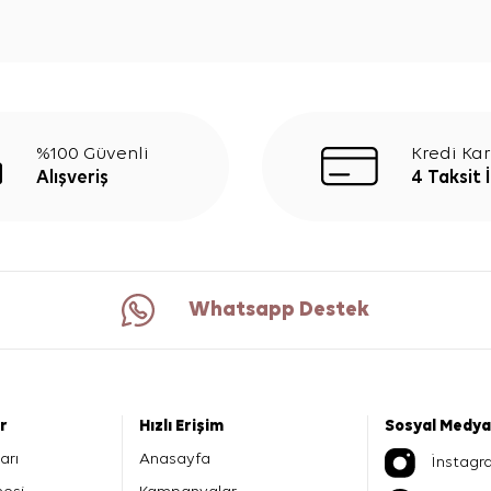
%100 Güvenli
Kredi Kar
Alışveriş
4 Taksit 
Whatsapp Destek
er
Hızlı Erişim
Sosyal Medya
arı
Anasayfa
İnstagr