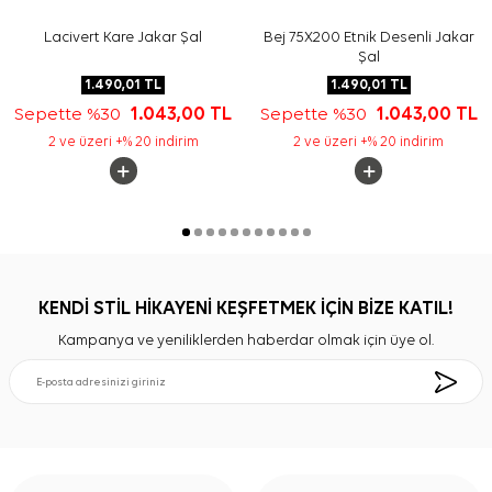
Lacivert Kare Jakar Şal
Bej 75X200 Etnik Desenli Jakar
Şal
1.490,01
TL
1.490,01
TL
Sepette %30
1.043,00
TL
Sepette %30
1.043,00
TL
2 ve üzeri +% 20 indirim
2 ve üzeri +% 20 indirim
KENDİ STİL HİKAYENİ KEŞFETMEK İÇİN BİZE KATIL!
Kampanya ve yeniliklerden haberdar olmak için üye ol.