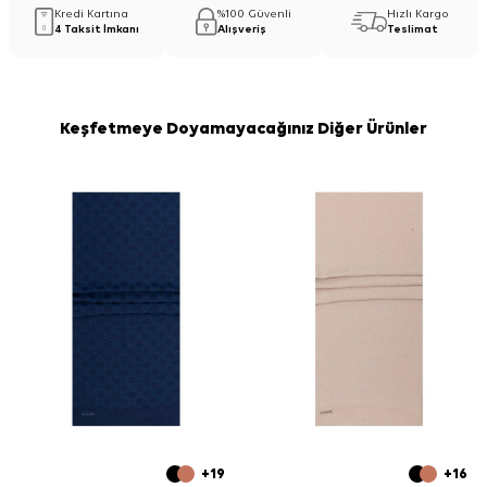
Kredi Kartına
%100 Güvenli
Hızlı Kargo
4 Taksit İmkanı
Alışveriş
Teslimat
Keşfetmeye Doyamayacağınız Diğer Ürünler
+19
+16