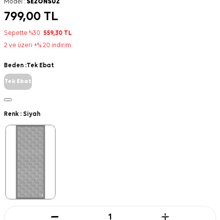
Model :
SEZONSUZ
799,00
TL
Sepette %30
559,30
TL
2 ve üzeri +% 20 indirim
Beden :
Tek Ebat
Tek Ebat
Renk :
Siyah