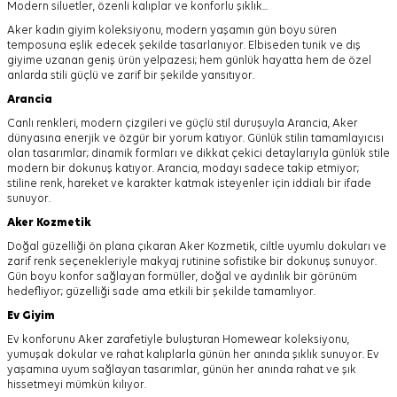
Modern siluetler, özenli kalıplar ve konforlu şıklık...
Aker kadın giyim koleksiyonu, modern yaşamın gün boyu süren
temposuna eşlik edecek şekilde tasarlanıyor.
Elbiseden tunik ve dış
giyime uzanan geniş ürün yelpazesi; hem günlük hayatta hem de özel
anlarda stili güçlü ve zarif bir şekilde yansıtıyor.
Arancia
Canlı renkleri, modern çizgileri ve güçlü stil duruşuyla Arancia, Aker
dünyasına enerjik ve özgür bir yorum katıyor. Günlük stilin tamamlayıcısı
olan tasarımlar; dinamik formları ve dikkat çekici detaylarıyla günlük stile
modern bir dokunuş katıyor. Arancia, modayı sadece takip etmiyor;
stiline renk, hareket ve karakter katmak isteyenler için iddialı bir ifade
sunuyor.
Aker
Kozmetik
Doğal güzelliği ön plana çıkaran Aker Kozmetik, ciltle uyumlu dokuları ve
zarif renk seçenekleriyle makyaj rutinine sofistike bir dokunuş sunuyor.
Gün boyu konfor sağlayan formüller, doğal ve aydınlık bir görünüm
hedefliyor; güzelliği sade ama etkili bir şekilde tamamlıyor.
Ev Giyim
Ev konforunu Aker zarafetiyle buluşturan Homewear koleksiyonu,
yumuşak dokular ve rahat kalıplarla günün her anında şıklık sunuyor. Ev
yaşamına uyum sağlayan tasarımlar, günün her anında rahat ve şık
hissetmeyi mümkün kılıyor.