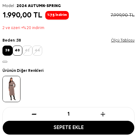
Model :
2024 AUTUMN-SPRING
1.990,00
TL
7.999,90
TL
75
%
İndirim
2 ve üzeri +% 20 indirim
Beden :
38
Ölçü Tablosu
38
40
42
44
Ürünün Diğer Renkleri
SEPETE EKLE