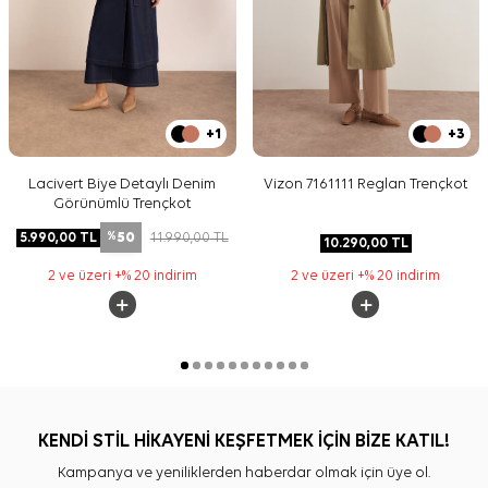
+1
+3
Lacivert Biye Detaylı Denim
Vizon 7161111 Reglan Trençkot
Görünümlü Trençkot
50
5.990,00
TL
11.990,00
TL
%
10.290,00
TL
2 ve üzeri +% 20 indirim
2 ve üzeri +% 20 indirim
KENDİ STİL HİKAYENİ KEŞFETMEK İÇİN BİZE KATIL!
Kampanya ve yeniliklerden haberdar olmak için üye ol.