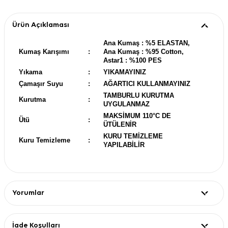
Ürün Açıklaması
Ana Kumaş : %5 ELASTAN,
Kumaş Karışımı
:
Ana Kumaş : %95 Cotton,
Astar1 : %100 PES
Yıkama
:
YIKAMAYINIZ
Çamaşır Suyu
:
AĞARTICI KULLANMAYINIZ
TAMBURLU KURUTMA
Kurutma
:
UYGULANMAZ
MAKSİMUM 110°C DE
Ütü
:
ÜTÜLENİR
KURU TEMİZLEME
Kuru Temizleme
:
YAPILABİLİR
Yorumlar
İade Koşulları