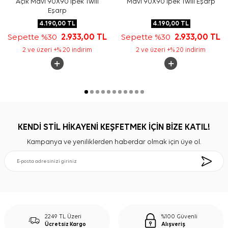
Açık Mavi 90X90 İpek Twill
Mavi 90X90 İpek Twill Eşarp
Eşarp
4.190,00
TL
4.190,00
TL
Sepette %30
2.933,00
TL
Sepette %30
2.933,00
TL
2 ve üzeri +% 20 indirim
2 ve üzeri +% 20 indirim
KENDİ STİL HİKAYENİ KEŞFETMEK İÇİN BİZE KATIL!
Kampanya ve yeniliklerden haberdar olmak için üye ol.
2249 TL Üzeri
%100 Güvenli
Ücretsiz Kargo
Alışveriş