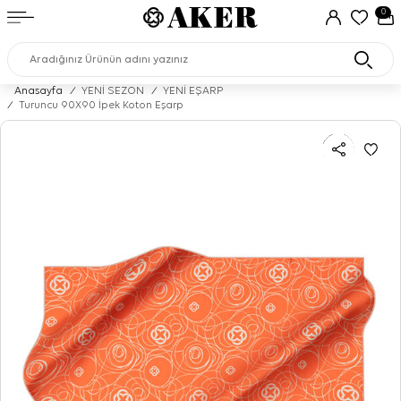
0
Anasayfa
/
YENİ SEZON
/
YENİ EŞARP
/
Turuncu 90X90 İpek Koton Eşarp