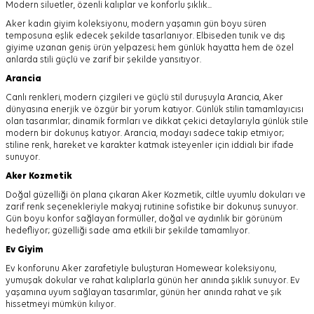
Modern siluetler, özenli kalıplar ve konforlu şıklık...
Aker kadın giyim koleksiyonu, modern yaşamın gün boyu süren
temposuna eşlik edecek şekilde tasarlanıyor.
Elbiseden tunik ve dış
giyime uzanan geniş ürün yelpazesi; hem günlük hayatta hem de özel
anlarda stili güçlü ve zarif bir şekilde yansıtıyor.
Arancia
Canlı renkleri, modern çizgileri ve güçlü stil duruşuyla Arancia, Aker
dünyasına enerjik ve özgür bir yorum katıyor. Günlük stilin tamamlayıcısı
olan tasarımlar; dinamik formları ve dikkat çekici detaylarıyla günlük stile
modern bir dokunuş katıyor. Arancia, modayı sadece takip etmiyor;
stiline renk, hareket ve karakter katmak isteyenler için iddialı bir ifade
sunuyor.
Aker
Kozmetik
Doğal güzelliği ön plana çıkaran Aker Kozmetik, ciltle uyumlu dokuları ve
zarif renk seçenekleriyle makyaj rutinine sofistike bir dokunuş sunuyor.
Gün boyu konfor sağlayan formüller, doğal ve aydınlık bir görünüm
hedefliyor; güzelliği sade ama etkili bir şekilde tamamlıyor.
Ev Giyim
Ev konforunu Aker zarafetiyle buluşturan Homewear koleksiyonu,
yumuşak dokular ve rahat kalıplarla günün her anında şıklık sunuyor. Ev
yaşamına uyum sağlayan tasarımlar, günün her anında rahat ve şık
hissetmeyi mümkün kılıyor.