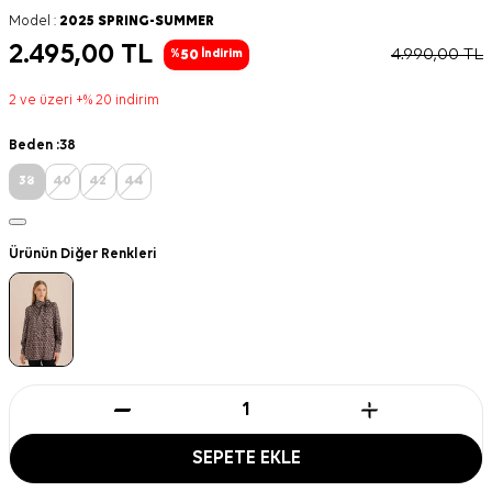
Model :
2025 SPRING-SUMMER
2.495,00
TL
4.990,00
TL
50
%
İndirim
2 ve üzeri +% 20 indirim
Beden :
38
38
40
42
44
Ürünün Diğer Renkleri
SEPETE EKLE