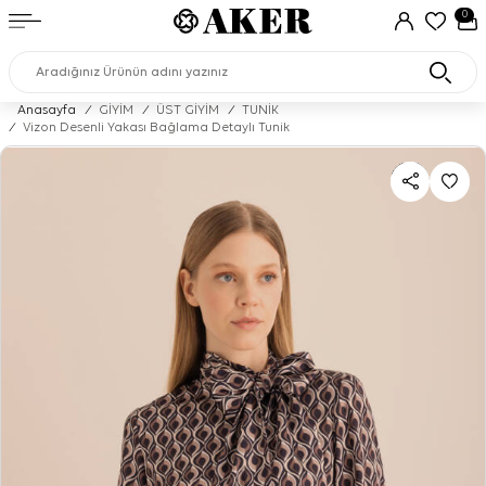
0
Anasayfa
/
GİYİM
/
ÜST GİYİM
/
TUNİK
/
Vizon Desenli Yakası Bağlama Detaylı Tunik