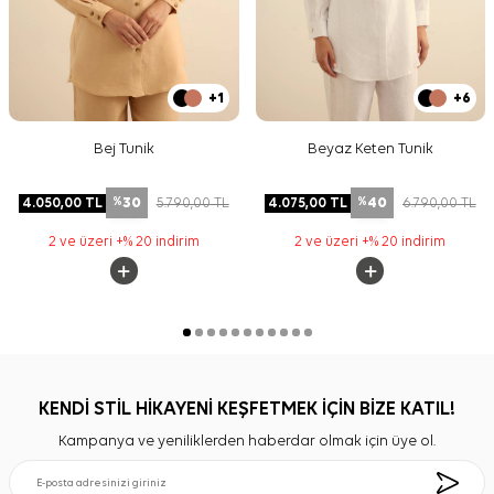
+1
+6
Bej Tunik
Beyaz Keten Tunik
30
40
4.050,00
TL
5.790,00
TL
4.075,00
TL
6.790,00
TL
%
%
2 ve üzeri +% 20 indirim
2 ve üzeri +% 20 indirim
KENDİ STİL HİKAYENİ KEŞFETMEK İÇİN BİZE KATIL!
Kampanya ve yeniliklerden haberdar olmak için üye ol.