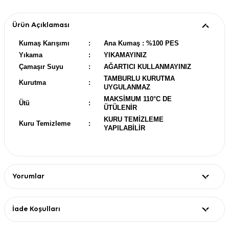
Ürün Açıklaması
Kumaş Karışımı
:
Ana Kumaş : %100 PES
Yıkama
:
YIKAMAYINIZ
Çamaşır Suyu
:
AĞARTICI KULLANMAYINIZ
TAMBURLU KURUTMA
Kurutma
:
UYGULANMAZ
MAKSİMUM 110°C DE
Ütü
:
ÜTÜLENİR
KURU TEMİZLEME
Kuru Temizleme
:
YAPILABİLİR
Yorumlar
İade Koşulları