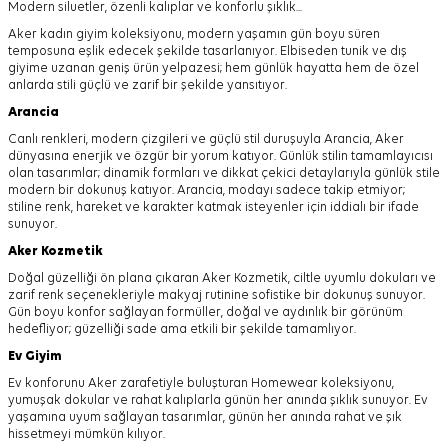
Modern siluetler, özenli kalıplar ve konforlu şıklık...
Aker kadın giyim koleksiyonu, modern yaşamın gün boyu süren
temposuna eşlik edecek şekilde tasarlanıyor.
Elbiseden tunik ve dış
giyime uzanan geniş ürün yelpazesi; hem günlük hayatta hem de özel
anlarda stili güçlü ve zarif bir şekilde yansıtıyor.
Arancia
Canlı renkleri, modern çizgileri ve güçlü stil duruşuyla Arancia, Aker
dünyasına enerjik ve özgür bir yorum katıyor. Günlük stilin tamamlayıcısı
olan tasarımlar; dinamik formları ve dikkat çekici detaylarıyla günlük stile
modern bir dokunuş katıyor. Arancia, modayı sadece takip etmiyor;
stiline renk, hareket ve karakter katmak isteyenler için iddialı bir ifade
sunuyor.
Aker
Kozmetik
Doğal güzelliği ön plana çıkaran Aker Kozmetik, ciltle uyumlu dokuları ve
zarif renk seçenekleriyle makyaj rutinine sofistike bir dokunuş sunuyor.
Gün boyu konfor sağlayan formüller, doğal ve aydınlık bir görünüm
hedefliyor; güzelliği sade ama etkili bir şekilde tamamlıyor.
Ev Giyim
Ev konforunu Aker zarafetiyle buluşturan Homewear koleksiyonu,
yumuşak dokular ve rahat kalıplarla günün her anında şıklık sunuyor. Ev
yaşamına uyum sağlayan tasarımlar, günün her anında rahat ve şık
hissetmeyi mümkün kılıyor.