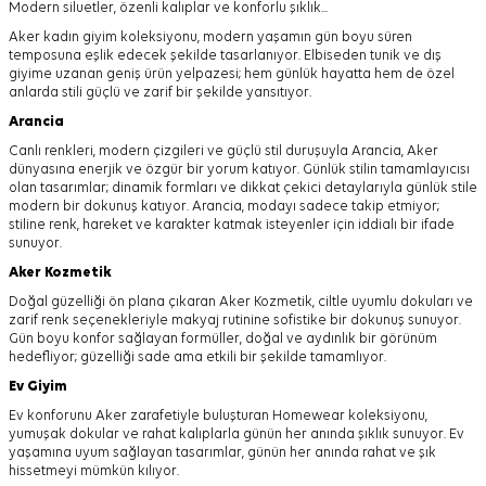
Modern siluetler, özenli kalıplar ve konforlu şıklık...
Aker kadın giyim koleksiyonu, modern yaşamın gün boyu süren
temposuna eşlik edecek şekilde tasarlanıyor.
Elbiseden tunik ve dış
giyime uzanan geniş ürün yelpazesi; hem günlük hayatta hem de özel
anlarda stili güçlü ve zarif bir şekilde yansıtıyor.
Arancia
Canlı renkleri, modern çizgileri ve güçlü stil duruşuyla Arancia, Aker
dünyasına enerjik ve özgür bir yorum katıyor. Günlük stilin tamamlayıcısı
olan tasarımlar; dinamik formları ve dikkat çekici detaylarıyla günlük stile
modern bir dokunuş katıyor. Arancia, modayı sadece takip etmiyor;
stiline renk, hareket ve karakter katmak isteyenler için iddialı bir ifade
sunuyor.
Aker
Kozmetik
Doğal güzelliği ön plana çıkaran Aker Kozmetik, ciltle uyumlu dokuları ve
zarif renk seçenekleriyle makyaj rutinine sofistike bir dokunuş sunuyor.
Gün boyu konfor sağlayan formüller, doğal ve aydınlık bir görünüm
hedefliyor; güzelliği sade ama etkili bir şekilde tamamlıyor.
Ev Giyim
Ev konforunu Aker zarafetiyle buluşturan Homewear koleksiyonu,
yumuşak dokular ve rahat kalıplarla günün her anında şıklık sunuyor. Ev
yaşamına uyum sağlayan tasarımlar, günün her anında rahat ve şık
hissetmeyi mümkün kılıyor.