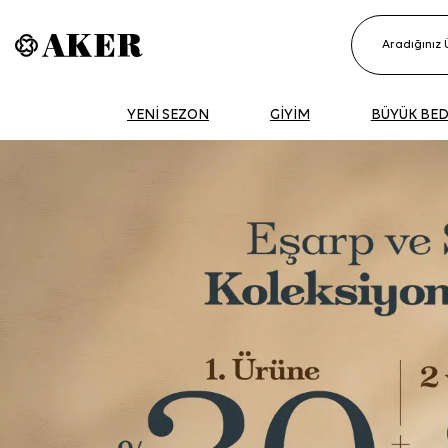
YENİ SEZON
GİYİM
BÜYÜK BE