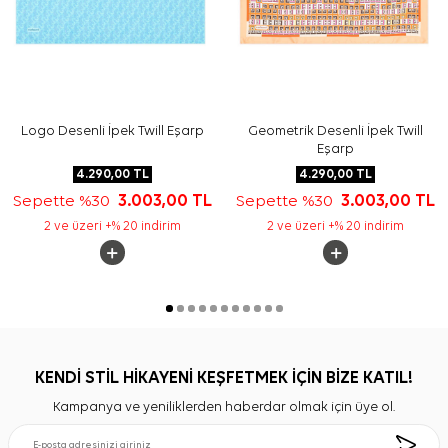
Logo Desenli İpek Twill Eşarp
Geometrik Desenli İpek Twill
Eşarp
4.290,00
TL
4.290,00
TL
Sepette %30
3.003,00
TL
Sepette %30
3.003,00
TL
2 ve üzeri +% 20 indirim
2 ve üzeri +% 20 indirim
KENDİ STİL HİKAYENİ KEŞFETMEK İÇİN BİZE KATIL!
Kampanya ve yeniliklerden haberdar olmak için üye ol.