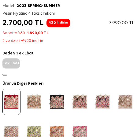
Model :
2023 SPRING-SUMMER
Peşin Fiyatına 4 Taksit İmkanı
2.700,00
TL
3.990,00
TL
32
%
İndirim
Sepette %30
1.890,00
TL
2 ve üzeri +% 20 indirim
Beden :
Tek Ebat
Tek Ebat
Ürünün Diğer Renkleri