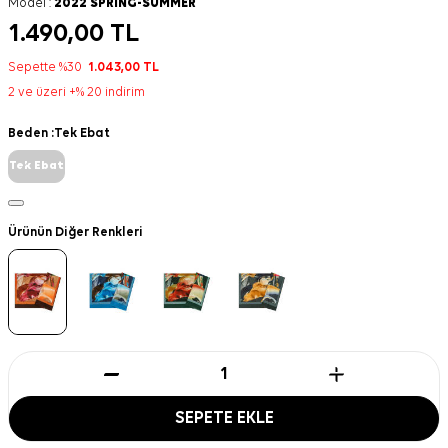
Model :
2022 SPRING-SUMMER
1.490,00
TL
Sepette %30
1.043,00
TL
2 ve üzeri +% 20 indirim
Beden :
Tek Ebat
Tek Ebat
Ürünün Diğer Renkleri
SEPETE EKLE