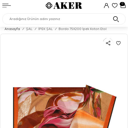
0
Anasayfa
/
ŞAL
/
İPEK ŞAL
/
Bordo 75X200 İpek Koton Etol