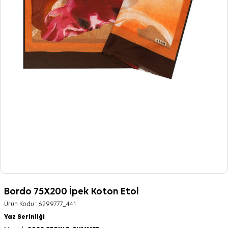
Bordo 75X200 İpek Koton Etol
Ürün Kodu :
6299777_441
Yaz Serinliği