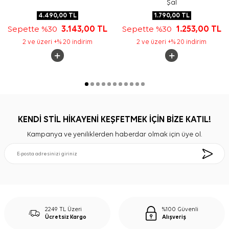
Şal
4.490,00
TL
1.790,00
TL
Sepette %30
3.143,00
TL
Sepette %30
1.253,00
TL
2 ve üzeri +% 20 indirim
2 ve üzeri +% 20 indirim
KENDİ STİL HİKAYENİ KEŞFETMEK İÇİN BİZE KATIL!
Kampanya ve yeniliklerden haberdar olmak için üye ol.
2249 TL Üzeri
%100 Güvenli
Ücretsiz Kargo
Alışveriş