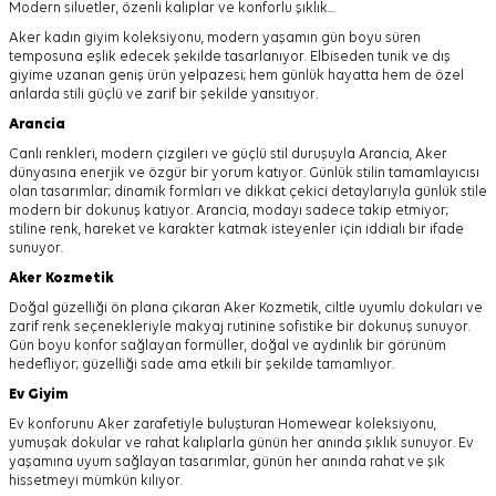
Modern siluetler, özenli kalıplar ve konforlu şıklık...
Aker kadın giyim koleksiyonu, modern yaşamın gün boyu süren
temposuna eşlik edecek şekilde tasarlanıyor.
Elbiseden tunik ve dış
giyime uzanan geniş ürün yelpazesi; hem günlük hayatta hem de özel
anlarda stili güçlü ve zarif bir şekilde yansıtıyor.
Arancia
Canlı renkleri, modern çizgileri ve güçlü stil duruşuyla Arancia, Aker
dünyasına enerjik ve özgür bir yorum katıyor. Günlük stilin tamamlayıcısı
olan tasarımlar; dinamik formları ve dikkat çekici detaylarıyla günlük stile
modern bir dokunuş katıyor. Arancia, modayı sadece takip etmiyor;
stiline renk, hareket ve karakter katmak isteyenler için iddialı bir ifade
sunuyor.
Aker
Kozmetik
Doğal güzelliği ön plana çıkaran Aker Kozmetik, ciltle uyumlu dokuları ve
zarif renk seçenekleriyle makyaj rutinine sofistike bir dokunuş sunuyor.
Gün boyu konfor sağlayan formüller, doğal ve aydınlık bir görünüm
hedefliyor; güzelliği sade ama etkili bir şekilde tamamlıyor.
Ev Giyim
Ev konforunu Aker zarafetiyle buluşturan Homewear koleksiyonu,
yumuşak dokular ve rahat kalıplarla günün her anında şıklık sunuyor. Ev
yaşamına uyum sağlayan tasarımlar, günün her anında rahat ve şık
hissetmeyi mümkün kılıyor.