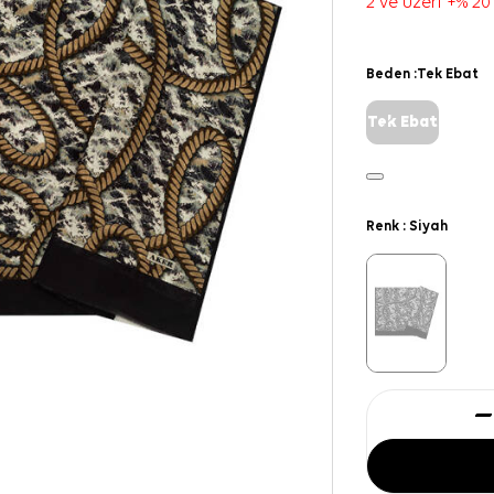
2 ve üzeri +% 20
Beden :
Tek Ebat
Tek Ebat
Renk :
Siyah