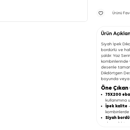
Ürünü Fav
Ürün Açıkla
Siyah İpek Dikd
bordürlü ve ha
şaldır. Yaz Ser
kombinlerinde
desenle tamaml
Dikdörtgen Des
boyunda veya e
Öne Çıkan 
75X200 eba
kullanımına 
İpek kalite
—
kombinlerde 
Siyah bordü
dengeli bir 
Halat motif