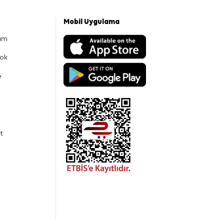
Mobil Uygulama
am
ok
e
t