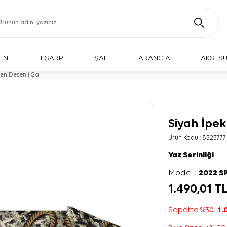
EN
EŞARP
ŞAL
ARANCIA
AKSES
en Desenli Şal
Siyah İpek
Ürün Kodu :
8523777
Yaz Serinliği
Model :
2022 S
1.490,01
T
Sepette %30
1.