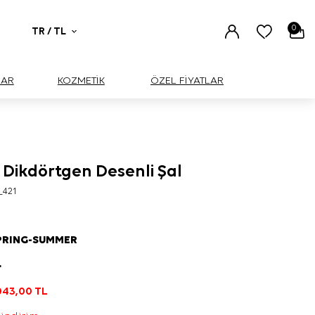
0
TR / TL
UAR
KOZMETİK
ÖZEL FİYATLAR
 Dikdörtgen Desenli Şal
_421
PRING-SUMMER
L
043,00
TL