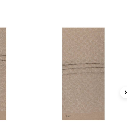
mpuanı
ürününü tercih edebilirsiniz.
lan Sorular
ikdörtgen Desenli Şal hangi ölçüdedir?
maş kalitesi nedir?
nde hangi renkler öne çıkar?
asıl kombinlenebilir?