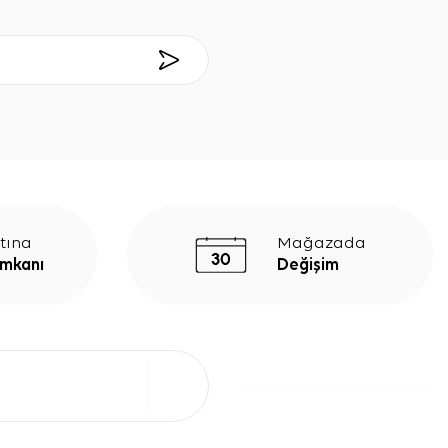
tına
Mağazada
İmkanı
Değişim