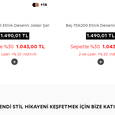
+16
 Etnik Desenli Jakar Şal
Bej 75X200 Etnik Desenli
1.490,01
TL
1.490,01
TL
te %30
1.043,00
TL
Sepette %30
1.04
 üzeri +% 20 indirim
2 ve üzeri +% 20 in
ENDİ STİL HİKAYENİ KEŞFETMEK İÇİN BİZE KATI