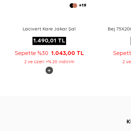
+19
Lacivert Kare Jakar Şal
Bej 75X200
1.490,01
TL
Sepette %30
1.043,00
TL
Sepet
2 ve üzeri +% 20 indirim
2 ve
K