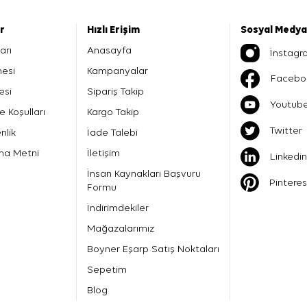
er
Hızlı Erişim
Sosyal Medya
arı
Anasayfa
İnstagr
mesi
Kampanyalar
Facebo
esi
Sipariş Takip
Youtub
e Koşulları
Kargo Takip
Twitter
nlik
İade Talebi
ma Metni
İletişim
Linkedin
İnsan Kaynakları Başvuru
Pinteres
Formu
İndirimdekiler
Mağazalarımız
Boyner Eşarp Satış Noktaları
Sepetim
Blog