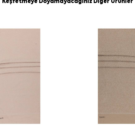
Keşfetmeye Doyamayacağınız Diğer Ürünler
İpek Eşarp Şa
Sıkça Soru
Siyah İpek D
Bu ürünün ku
Şalın deseni
Bu ipek şal n