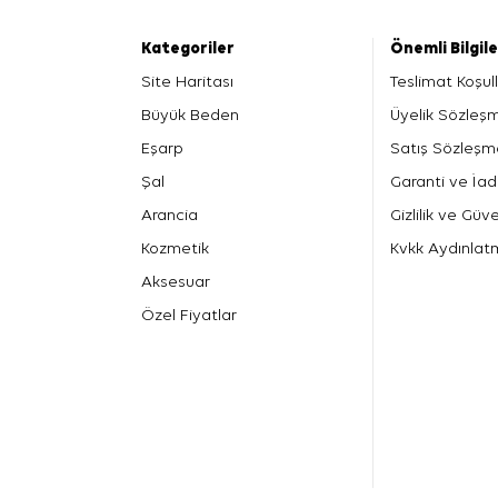
Kategoriler
Önemli Bilgil
Site Haritası
Teslimat Koşull
Büyük Beden
Üyelik Sözleş
Eşarp
Satış Sözleşm
Şal
Garanti ve İad
Arancia
Gizlilik ve Güve
Kozmetik
Kvkk Aydınlat
Aksesuar
Özel Fiyatlar