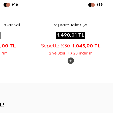
+16
+19
 Jakar Şal
Bej Kare Jakar Şal
1.490,01
TL
3,00
TL
Sepette %30
1.043,00
TL
dirim
2 ve üzeri +% 20 indirim
L!