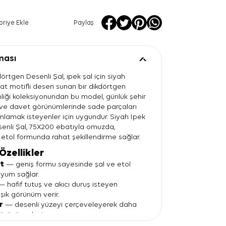
oriye Ekle
Paylaş
ması
örtgen Desenli Şal, ipek şal için siyah
lat motifli desen sunan bir dikdörtgen
inliği koleksiyonundan bu model, günlük şehir
 ve davet görünümlerinde sade parçaları
amak isteyenler için uygundur. Siyah İpek
enli Şal, 75X200 ebatıyla omuzda,
tol formunda rahat şekillendirme sağlar.
Özellikler
t
— geniş formu sayesinde şal ve etol
uyum sağlar.
 hafif tutuş ve akıcı duruş isteyen
şık görünüm verir.
r
— desenli yüzeyi çerçeveleyerek daha
görünüm oluşturur.
li desen
— kahverengi çizgilerle siyah-bej