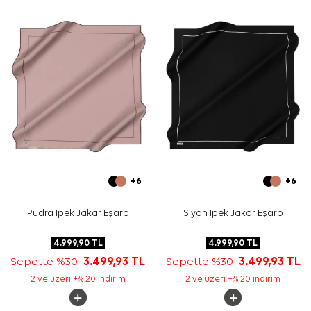
Yıkama ve bakım için ürün etiketindeki talimatları
izleyiniz. İpek ve hassas eşarpların bakımında, etiket
talimatına uygun durumlarda
Aker İpek Eşarp Şampuanı
tercih edebilirsiniz.
Sıkça Sorulan Sorular
Bu eşarbın ölçüsü nedir?
Ürünün ana rengi nedir?
Bu eşarp hangi kumaş türündedir?
Hangi kombinlerle kullanılabilir?
+6
+6
Pudra İpek Jakar Eşarp
Siyah İpek Jakar Eşarp
4.999,90
TL
4.999,90
TL
Sepette %30
3.499,93
TL
Sepette %30
3.499,93
TL
2 ve üzeri +% 20 indirim
2 ve üzeri +% 20 indirim