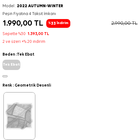
Model :
2022 AUTUMN-WINTER
Peşin Fiyatına 4 Taksit İmkanı
1.990,00
TL
2.990,00
TL
33
%
İndirim
Sepette %30
1.393,00
TL
2 ve üzeri +% 20 indirim
Beden :
Tek Ebat
Tek Ebat
Renk :
Geometrik Desenli