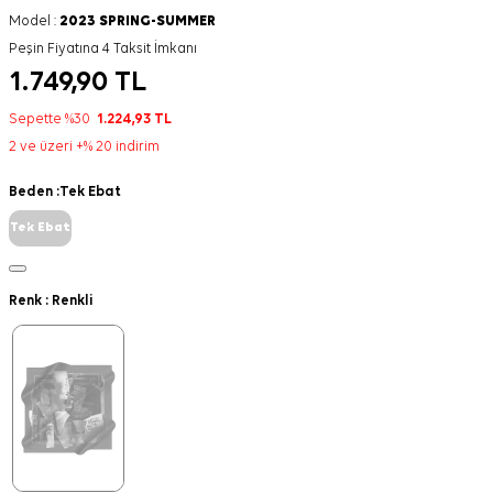
Model :
2023 SPRING-SUMMER
Peşin Fiyatına 4 Taksit İmkanı
1.749,90
TL
Sepette %30
1.224,93
TL
2 ve üzeri +% 20 indirim
Beden :
Tek Ebat
Tek Ebat
Renk :
Renkli