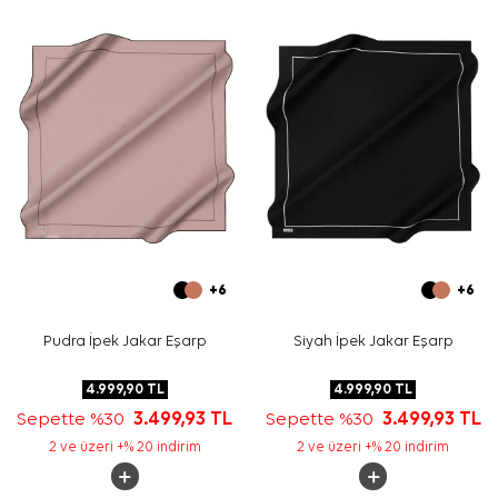
Yıkama ve bakım için ürün etiketindeki talimatları
izleyiniz. İpek ve hassas eşarplarda elde hassas bakım
gerektiğinde
Aker İpek Eşarp Şampuanı
kullanabilirsiniz.
Sıkça Sorulan Sorular
Kırmızı İpek Krep Saten Kare Soyut Desenli Eşarp hangi
ölçüdedir?
Bu ürünün deseni nasıldır?
Hangi kombinlerle kullanılabilir?
Bakımı nasıl yapılmalıdır?
+6
+6
Pudra İpek Jakar Eşarp
Siyah İpek Jakar Eşarp
4.999,90
TL
4.999,90
TL
Sepette %30
3.499,93
TL
Sepette %30
3.499,93
TL
2 ve üzeri +% 20 indirim
2 ve üzeri +% 20 indirim