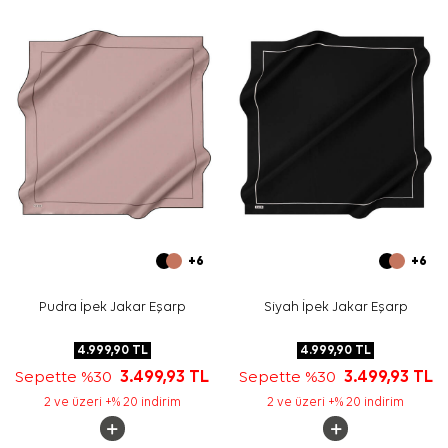
Bakım
Yıkama ve bakım için ürün etiketindeki talimatları
izleyiniz. İpek ve hassas eşarp bakımında, etiket
talimatına uygun elde bakım durumları için
Aker İpek
Eşarp Şampuanı
tercih edebilirsiniz.
Sıkça Sorulan Sorular
Siyah İpek Kare Geometrik Desenli Eşarp hangi
ölçüdedir?
Bu eşarbın kumaş kalitesi nedir?
Geometrik desenli eşarp hangi renklerle kombinlenir?
Bu model günlük kullanım için uygun mudur?
+6
+6
Pudra İpek Jakar Eşarp
Siyah İpek Jakar Eşarp
4.999,90
TL
4.999,90
TL
Sepette %30
3.499,93
TL
Sepette %30
3.499,93
TL
2 ve üzeri +% 20 indirim
2 ve üzeri +% 20 indirim