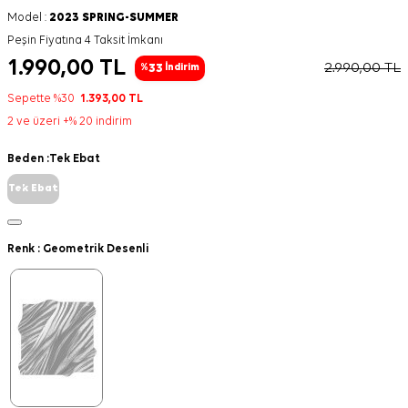
Model :
2023 SPRING-SUMMER
Peşin Fiyatına 4 Taksit İmkanı
1.990,00
TL
2.990,00
TL
33
%
İndirim
Sepette %30
1.393,00
TL
2 ve üzeri +% 20 indirim
Beden :
Tek Ebat
Tek Ebat
Renk :
Geometrik Desenli