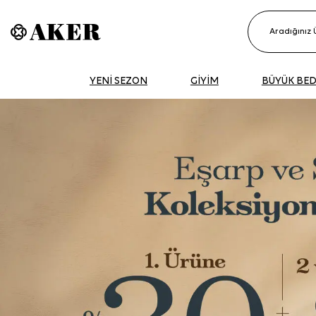
YENİ SEZON
GİYİM
BÜYÜK BE