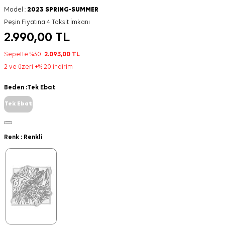
Model :
2023 SPRING-SUMMER
Peşin Fiyatına 4 Taksit İmkanı
2.990,00
TL
Sepette %30
2.093,00
TL
2 ve üzeri +% 20 indirim
Beden :
Tek Ebat
Tek Ebat
Renk :
Renkli