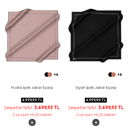
birlikte daha net öne çıkar.
Bakım
Yıkama ve bakım için ürün etiketindeki talimatları
izleyiniz. İpek ve hassas eşarplarda leke bakımı
gerektiğinde
Aker İpek Eşarp Şampuanı
tercih
edebilirsiniz.
Sıkça Sorulan Sorular
Bu eşarbın ölçüsü nedir?
Ürün hangi kalitededir?
Desen ve renk görünümü nasıldır?
Hangi kombinlerle kullanılabilir?
+6
+6
Pudra İpek Jakar Eşarp
Siyah İpek Jakar Eşarp
4.999,90
TL
4.999,90
TL
Sepette %30
3.499,93
TL
Sepette %30
3.499,93
TL
2 ve üzeri +% 20 indirim
2 ve üzeri +% 20 indirim