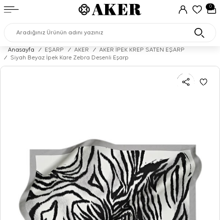
0
Anasayfa
/
EŞARP
/
AKER
/
AKER İPEK KREP SATEN EŞARP
/
Siyah Beyaz İpek Kare Zebra Desenli Eşarp