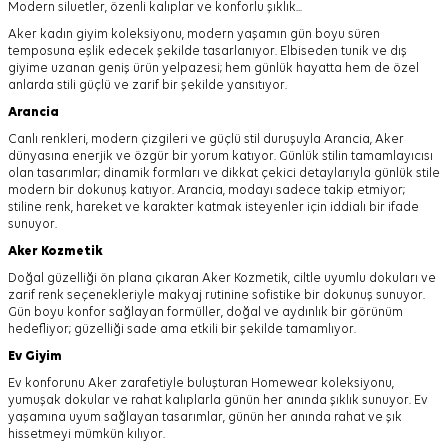
Modern siluetler, özenli kalıplar ve konforlu şıklık...
Aker kadın giyim koleksiyonu, modern yaşamın gün boyu süren
temposuna eşlik edecek şekilde tasarlanıyor.
Elbiseden tunik ve dış
giyime uzanan geniş ürün yelpazesi; hem günlük hayatta hem de özel
anlarda stili güçlü ve zarif bir şekilde yansıtıyor.
Arancia
Canlı renkleri, modern çizgileri ve güçlü stil duruşuyla Arancia, Aker
dünyasına enerjik ve özgür bir yorum katıyor. Günlük stilin tamamlayıcısı
olan tasarımlar; dinamik formları ve dikkat çekici detaylarıyla günlük stile
modern bir dokunuş katıyor. Arancia, modayı sadece takip etmiyor;
stiline renk, hareket ve karakter katmak isteyenler için iddialı bir ifade
sunuyor.
Aker
Kozmetik
Doğal güzelliği ön plana çıkaran Aker Kozmetik, ciltle uyumlu dokuları ve
zarif renk seçenekleriyle makyaj rutinine sofistike bir dokunuş sunuyor.
Gün boyu konfor sağlayan formüller, doğal ve aydınlık bir görünüm
hedefliyor; güzelliği sade ama etkili bir şekilde tamamlıyor.
Ev Giyim
Ev konforunu Aker zarafetiyle buluşturan Homewear koleksiyonu,
yumuşak dokular ve rahat kalıplarla günün her anında şıklık sunuyor. Ev
yaşamına uyum sağlayan tasarımlar, günün her anında rahat ve şık
hissetmeyi mümkün kılıyor.