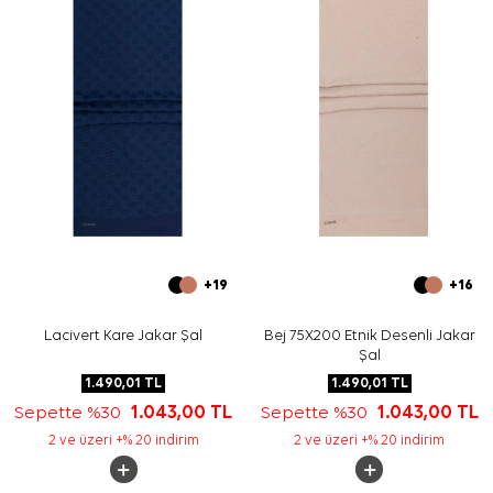
Bakım
Yıkama ve bakım için ürün etiketindeki talimatları
izleyiniz. İpek ve hassas eşarplarda elde nazik bakım
veya leke temizliği gerektiğinde
Aker İpek Eşarp
Şampuanı
kullanabilirsiniz.
Sıkça Sorulan Sorular
Bu ürün hangi kategoriye girer?
Bej Polyester Siyah Kenarlı Dikdörtgen Desenli Şal
hangi renklerle uyumludur?
Deseni sade kombinlerde kullanılabilir mi?
Ürünün kalitesi nedir?
+19
+16
Lacivert Kare Jakar Şal
Bej 75X200 Etnik Desenli Jakar
Şal
1.490,01
TL
1.490,01
TL
Sepette %30
1.043,00
TL
Sepette %30
1.043,00
TL
2 ve üzeri +% 20 indirim
2 ve üzeri +% 20 indirim