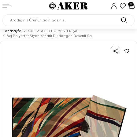
0
Anasayfa
/
ŞAL
/
AKER POLYESTER ŞAL
/
Bej Polyester Siyah Kenarlı Dikdörtgen Desenli Şal