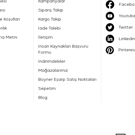
mesi
Kampanyalar
Facebo
esi
Sipariş Takip
Youtub
e Koşulları
Kargo Takip
Twitter
nlik
İade Talebi
ma Metni
İletişim
Linkedin
İnsan Kaynakları Başvuru
Pinteres
Formu
İndirimdekiler
Mağazalarımız
Boyner Eşarp Satış Noktaları
Sepetim
Blog