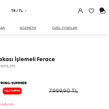
0
TR / TL
UAR
KOZMETİK
ÖZEL FİYATLAR
akası İşlemeli Ferace
12112_073
PRING-SUMMER
L
7.999,90
TL
63
%
İndirim
 indirim