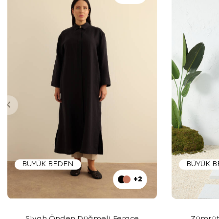
BÜYÜK BEDEN
BÜYÜK 
+2
Siyah Önden Düğmeli Ferace
Zümrüt