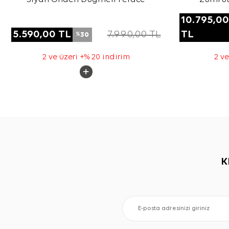
10.795,00
5.590,00
TL
7.990,00
TL
TL
30
%
2 ve üzeri +% 20 indirim
2 ve
K