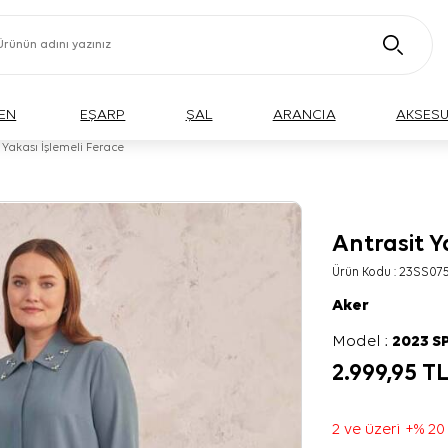
EN
EŞARP
ŞAL
ARANCIA
AKSES
 Yakası İşlemeli Ferace
Antrasit Y
Ürün Kodu :
23SS075
Aker
Model :
2023 S
2.999,95
T
2 ve üzeri +% 20