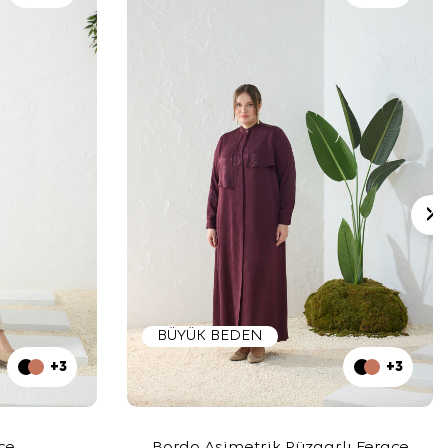
BÜYÜK BEDEN
+3
+3
ce
Bordo Asimetrik Rüzgarlı Ferace