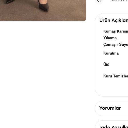
Ürünü Fav
Ürün Açıkla
Kumaş Karışı
Yıkama
Çamaşır Suy
Kurutma
Ütü
Kuru Temizl
Yorumlar
İade Koşulla