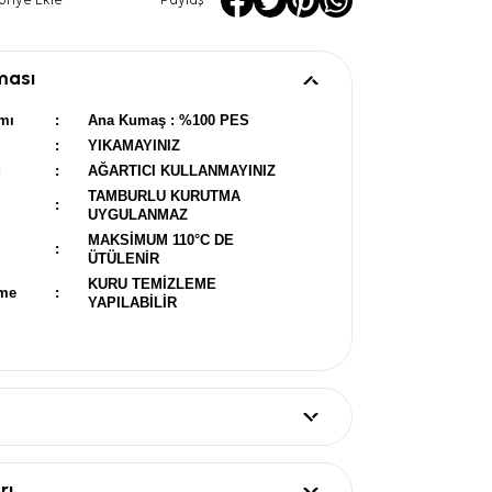
oriye Ekle
Paylaş
ması
mı
:
Ana Kumaş : %100 PES
:
YIKAMAYINIZ
u
:
AĞARTICI KULLANMAYINIZ
TAMBURLU KURUTMA
:
UYGULANMAZ
MAKSİMUM 110°C DE
:
ÜTÜLENİR
KURU TEMİZLEME
eme
:
YAPILABİLİR
rı