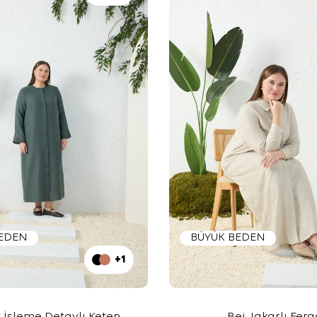
BEDEN
BÜYÜK BEDEN
+1
 İşleme Detaylı Keten
Bej Jakarlı Fera