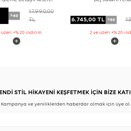
Ferace
17.990,00
40
%
TL
6.745,00
TL
13
50
%
 üzeri +% 20 indirim
2 ve üzeri +% 20 in
ENDİ STİL HİKAYENİ KEŞFETMEK İÇİN BİZE KATI
Kampanya ve yeniliklerden haberdar olmak için üye ol.