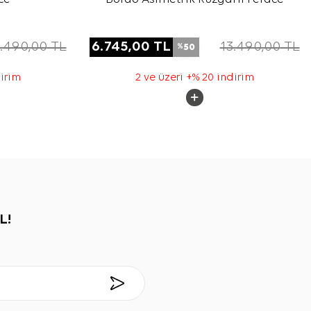
.490,00
TL
6.745,00
TL
13.490,00
TL
50
%
dirim
2 ve üzeri +% 20 indirim
L!