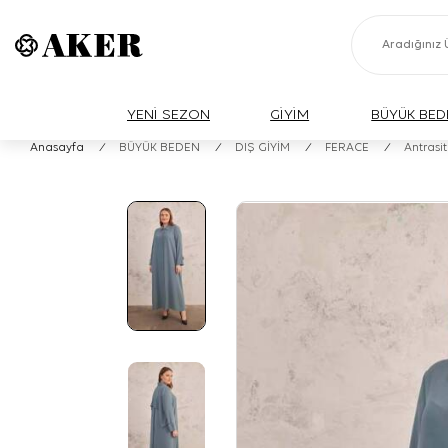
YENİ SEZON
GİYİM
BÜYÜK BED
Anasayfa
/
BÜYÜK BEDEN
/
DIŞ GİYİM
/
FERACE
/
Antrasit