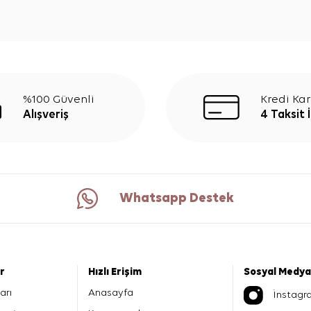
%100 Güvenli
Kredi Kar
Alışveriş
4 Taksit 
Whatsapp Destek
er
Hızlı Erişim
Sosyal Medya
arı
Anasayfa
İnstagr