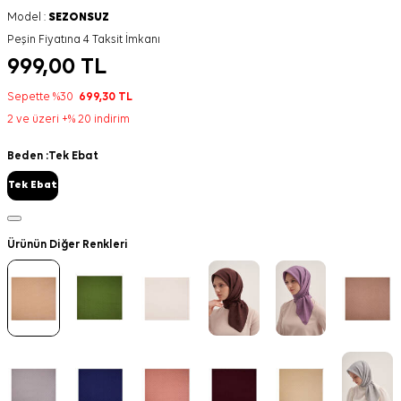
Model :
SEZONSUZ
Peşin Fiyatına 4 Taksit İmkanı
999,00
TL
Sepette %30
699,30
TL
2 ve üzeri +% 20 indirim
Beden :
Tek Ebat
Tek Ebat
Ürünün Diğer Renkleri