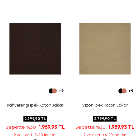
+9
+9
Kahverengi İpek Koton Jakar
Vizon İpek Koton Jakar
2.799,90
TL
2.799,90
TL
Sepette %30
1.959,93
TL
Sepette %30
1.959,93
TL
2 ve üzeri +% 20 indirim
2 ve üzeri +% 20 indirim